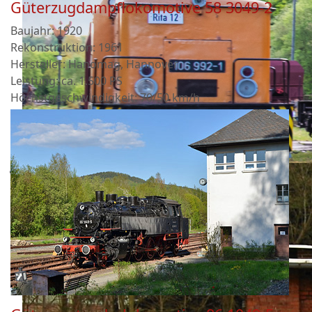
Güterzugdampflokomotive 58 3049-2
Baujahr: 1920
Rekonstruktion: 1961
Hersteller: Hanomag, Hannover
Leistung: ca. 1.500 PS
Höchstgeschwindigkeit: 70/50 km/h