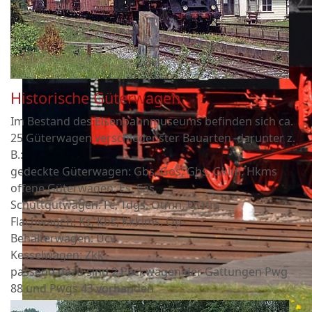
Historische Güterwagen
Im Bestand des Eisenbahnmuseums befinden sich ca.
25 Güterwagen verschiedenster Bauarten, darunter z.
B.:
gedeckte Güterwagen: Gbs, Gos, Ghs, Gklm, Hkms
offene Güterwagen: Es, Eas
Schüttgutwagen: Fc, Tdgs, Otmn, OOtm
Flachwagen: Ks, Kbs, Kkklms, Op
Behälterwagen: Ucv
Kesselwagen: Zkk
passend dazu sind 2 Packwagen der Gattungen Pwg
88 und Pwgs 43 vorhanden