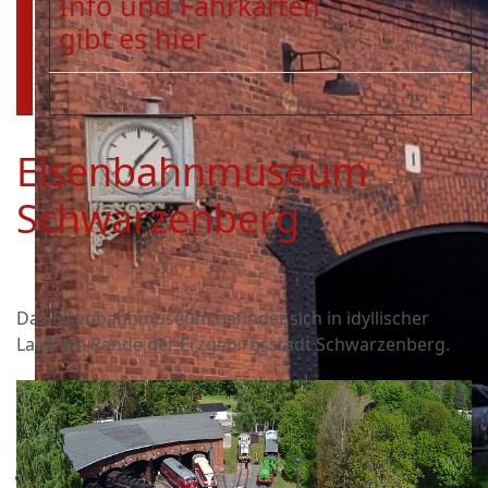
Info und Fahrkarten
gibt es hier
Eisenbahnmuseum
Schwarzenberg
Das Eisenbahnmuseum befindet sich in idyllischer
Lage am Rande der Erzgebirgsstadt Schwarzenberg.