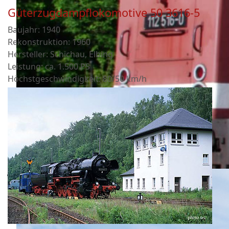
Güterzugdampflokomotive 50 3616-5
Baujahr: 1940
Rekonstruktion: 1960
Hersteller: Schichau, Elbing
Leistung: ca. 1.500 PS
Höchstgeschwindigkeit: 80/50 km/h