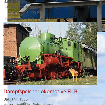
Baujahr: 1923
Hersteller: Hartmann, Chemnitz
Leistung: ca. 1.000 PS
Höchstgeschwindigkeit: 60 km/h
Dampfspeicherlokomotive FL B
Baujahr: 1956
Hersteller: LKM, Babelsberg