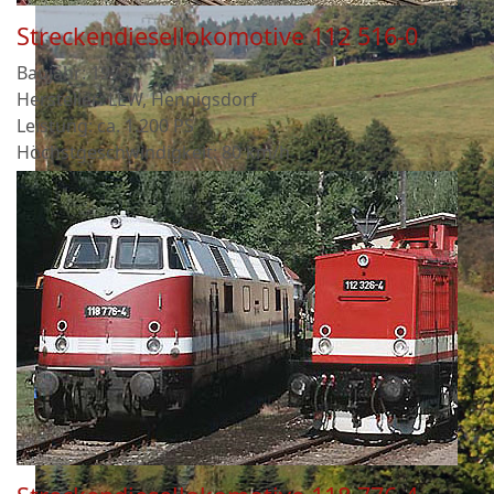
Streckendiesellokomotive 112 516-0
Baujahr: 1973
Hersteller: LEW, Hennigsdorf
Leistung: ca. 1.200 PS
Höchstgeschwindigkeit: 80 km/h