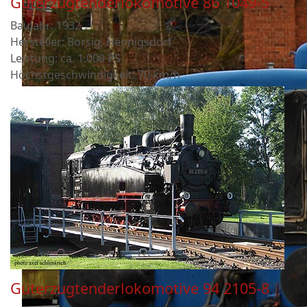
Güterzugtenderlokomotive 86 1049-5
Baujahr: 1932
Hersteller: Borsig, Hennigsdorf
Leistung: ca. 1.000 PS
Höchstgeschwindigkeit: 70 km/h
Güterzugtenderlokomotive 94 2105-8