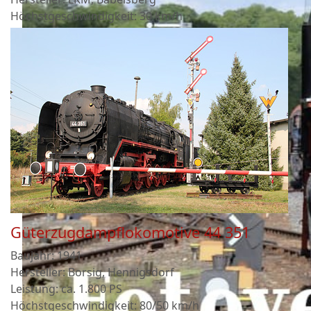
Höchstgeschwindigkeit: 30 km/h
Güterzugdampflokomotive 44 351
Baujahr: 1941
Hersteller: Borsig, Hennigsdorf
Leistung: ca. 1.800 PS
Höchstgeschwindigkeit: 80/50 km/h