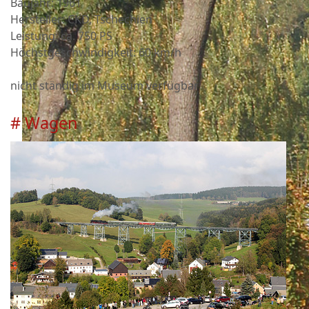
Baujahr: 1961
Hersteller: CKD, Tschechien
Leistung: ca. 750 PS
Höchstgeschwindigkeit: 60 km/h
nicht ständig im Museum verfügbar
# Wagen