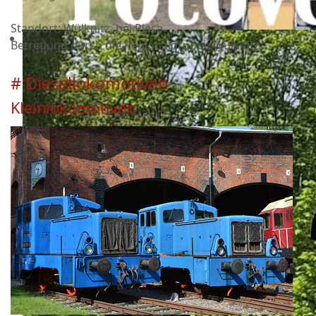
Standort: Wülknitz, bei Riesa
Betreuung durch die Regionalgruppe Wülknitz
# Diesellokomotiven
Kleinlokomotiven