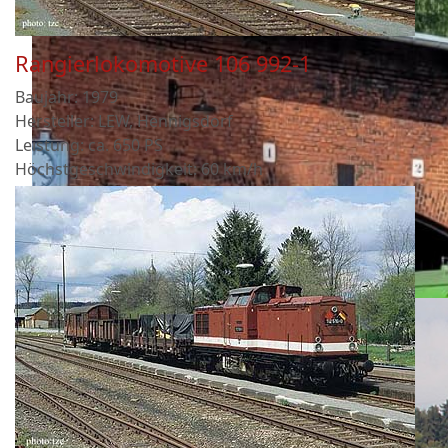
Rangierlokomotive 106 992-1
Baujahr: 1979
Hersteller: LEW, Hennigsdorf
Leistung: ca. 650 PS
Höchstgeschwindigkeit: 60 km/h