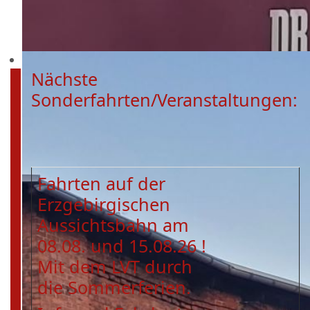
Nächste
Sonderfahrten/Veranstaltungen:
Fahrten auf der
Erzgebirgischen
Aussichtsbahn am
08.08. und 15.08.26 !
Mit dem LVT durch
die Sommerferien.