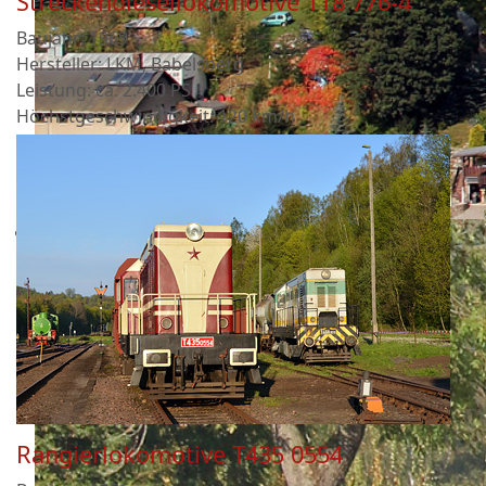
Streckendiesellokomotive 118 776-4
Baujahr: 1969
Hersteller: LKM, Babelsberg
Leistung: ca. 2.400 PS
Höchstgeschwindigkeit: 120 km/h
Rangierlokomotive T435 0554