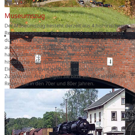
Museumszug
Der Museumszug besteht derzeit aus 4 historischen
Reisezugwagen der Baujahre 1955 bis 1976, ergänzt
durch einen Buffetwagen der ehemaligen MITROPA
aus dem Jahr 1974. Gezogen wird unser Zug
hauptsächlich von Dampflokomotiven, aber auch
historische oder moderne Diesel- und
Elektrolokomotiven gehörten schon zu den
Zugpferden. Also steigen Sie bitte ein und erleben Sie
Reisen wie in den 70er und 80er Jahren.