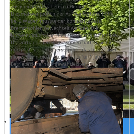
zusätzliche Aufgaben zu erledigen.
Diesmal war jedoch der Aufwand etwas höher,
bei 2 Wagen musste der komplette Satz
Bremmsohlen gewechselt werden. Die
Notwendigkeit war 2024 schon vorauszusehen.
Die vorhandenen Bremssohlen hätten sicher jetzt
noch 1-2 Fahrten überstanden, das bringt aber
nichts, denn die Fristung muss für 1 Jahr
Betriebssicherheit gewährleisten.