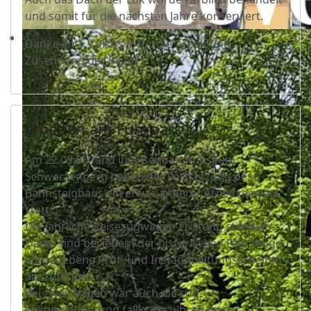
und somit für die nächsten Jahre konserviert.
Danke an T. Zolkos Jr. für die Arbeit und
Zusendung der Bilder
arbeiten am Fuhrpark
Am 22.03.25 fand im Eisenbahnmuseum
Schwarzenberg neben der Fortsetzung des
Bahnsteigbaus ein etwas anderer Arbeitseinsatz
statt.
Die jährliche Reisezugwagen-Fristung stand an.
Dabei sind bei jedem der historischen Fahrzeuge
vorgegebene Prüf- und Instandhaltungsarbeiten
auszuführen.
Bei zwei Wagen war auch die sog.
Fristverlängerung fällig, da gibt es noch