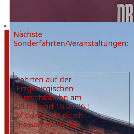
Nächste
Sonderfahrten/Veranstaltungen:
Fahrten auf der
Erzgebirgischen
Aussichtsbahn am
08.08. und 15.08.26 !
Mit dem LVT durch
die Sommerferien.