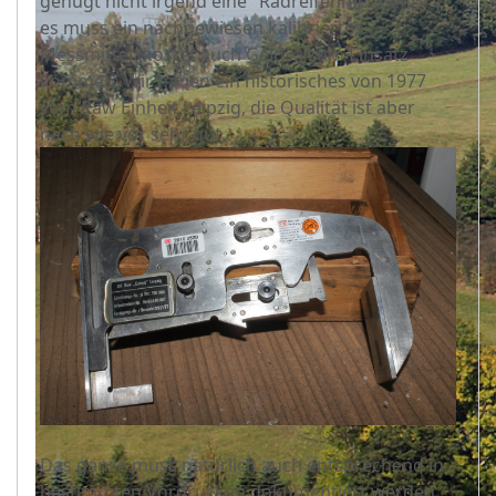
genügt nicht irgend eine "Radreifenmesslehre",
es muss ein nachgewiesen kalibriertes
Messmittel (kostet auch Geld...) zum Einsatz
kommen. Wir haben ein historisches von 1977
vom Raw Einheit Leipzig, die Qualität ist aber
nach wie vor sehr gut.
Das ganze muss natürlich auch entsprechend in
bestimmten Vordrucken dokumentiert werden.