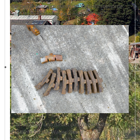
Bei den Prüfungen durch die Aufsichtsbehörde
wird logischerweise auch nach solchen
Aufzeichnungen gefragt.
Zum Schluss, und das ist das Wesentliche:
Ergebnis für alle Wagen: keine
betriebsgefährdenen Mängel, nur wenig