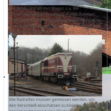
Weiterhin sind an den Wagen u.a. die
Türverriegelungen, Kupplung, Puffer, Rahmen,
Drehgestelle, Inneneinrichtung zu prüfen und es
ist eine Bremsrevision BR1 durchzuführen. Dafür
wurde diesmal die Lok V75 genutzt.
Alle Radreifen müssen gemessen werden, um
den Verschleiß einschätzen zu können. Dazu