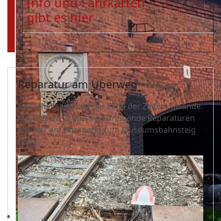
Info und Fahrkarten
gibt es hier
Reparatur am Überweg
Unaufhaltsam nagt der Zahn der Zeit im Gelände.
Aus diesem Grund sind dringende Reparaturen
wie hier am Übergang zum Museumsbahnsteig
nötig.