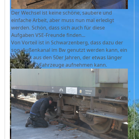
Der Wechsel ist keine schöne, saubere und
einfache Arbeit, aber muss nun mal erledigt
werden. Schön, dass sich auch für diese
Aufgaben VSE-Freunde finden...
Von Vorteil ist in Schwarzenberg, dass dazu der
sog. Außenkanal im Bw genutzt werden kann, ein
Bauwerk aus den 50er Jahren, der etwas länger
ist und so 2 Fahrzeuge aufnehmen kann.