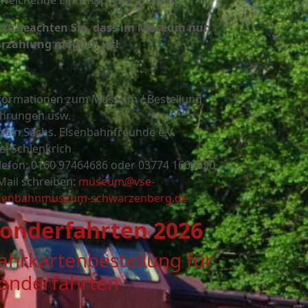
weichende Eintrittspreise anfallen.
tte beachten Sie, dass im Museum nur
rzahlung möglich ist!
formationen zum Museum / Bestellung
hrungen usw.
rein Sächs. Eisenbahnfreunde e.V.
el Schlenkrich
lefon: 0160 97464686 oder
03774 1609890
Mail schreiben:
museum@vse-
senbahnmuseum-schwarzenberg.de
onderfahrten 2026
ahrkartenbestellung für
onderfahrten