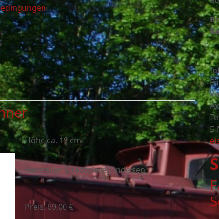
ab
sbedingungen
Bi
Ba
In
Fü
Ve
Ax
hner
Te
E-
Höhe ca. 19 cm
ei
S
Hersteller: Drechslerei Findeisen
F
S
Preis: 69,00 €