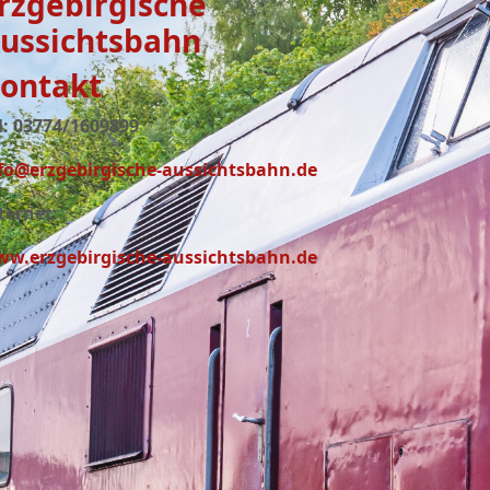
rzgebirgische
ussichtsbahn
ontakt
l: 03774/1609899
fo@erzgebirgische-aussichtsbahn.de
ternet:
w.erzgebirgische-aussichtsbahn.de