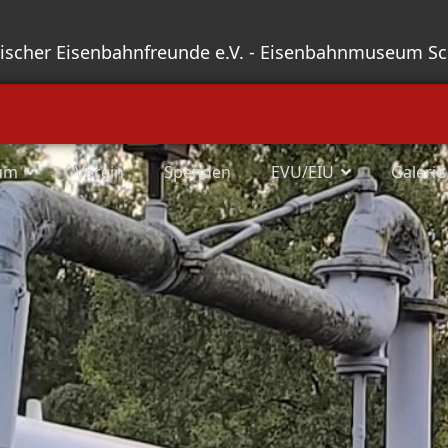
sischer Eisenbahnfreunde e.V. - Eisenbahnmuseum S
um
Verein
Spenden
EVU/EIU
Galerie