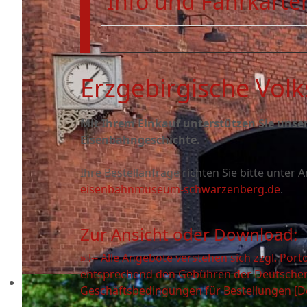
Info und Fahrkarten
Erzgebirgische Vol
Mit Ihrem Einkauf unterstützen Sie unser
Eisenbahngeschichte.
Ihre Bestellanfrage richten Sie bitte unte
eisenbahnmuseum-schwarzenberg.de
.
Zur Ansicht oder Download:
» !-- Alle Angebote verstehen sich zzgl. P
entsprechend den Gebühren der Deutschen
Geschäftsbedingungen für Bestellungen [D