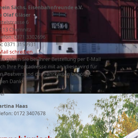
rein Sächs. Eisenbahnfreunde e.V.
o Olaf Gläser
ttelstrasse 6
113 Chemnitz
lefon: 0371 3302696
x: 0371 3159931
Mail schreiben
tte geben Sie bei Ihrer Bestellung per E-Mail
ch Ihre Postadresse mit an, diese wird für
n Postversand der Fahrkarten benötigt.
elen Dank
er
rtina Haas
lefon: 0172 3407678