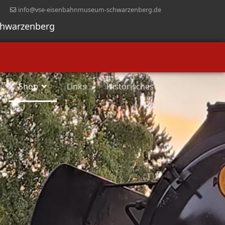
info@vse-eisenbahnmuseum-schwarzenberg.de
chwarzenberg
Shop
Links
Historisches