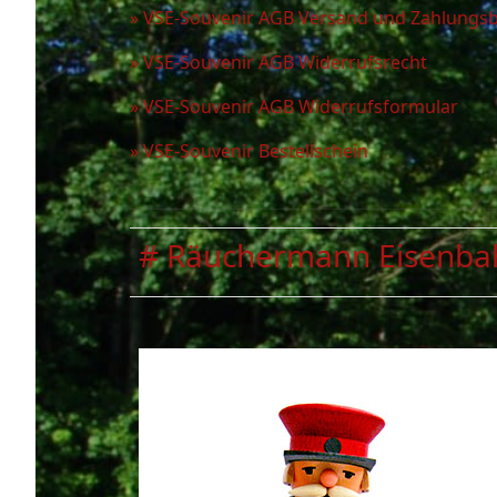
» VSE-Souvenir AGB Versand und Zahlung
» VSE-Souvenir AGB Widerrufsrecht
» VSE-Souvenir AGB Widerrufsformular
» VSE-Souvenir Bestellschein
# Räuchermann Eisenba