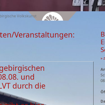
birgische Volkskunst
ten/Veranstaltungen:
B
E
S
» 
zgebirgischen
An
08.08. und
Sc
08
LVT durch die
Öf
Da