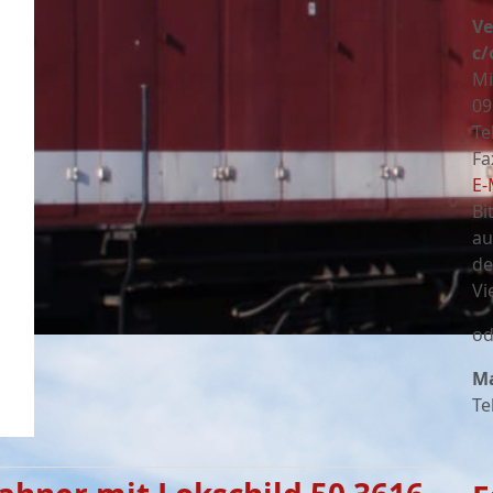
Ve
c/
Mi
09
Te
Fa
E-
Bi
au
de
Vi
od
Ma
Te