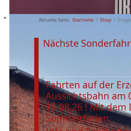
Aktuelle Seite:
Startseite
Shop
Erzge
Nächste Sonderfahr
Fahrten auf der Er
Aussichtsbahn am 
15.08.26 ! Mit dem 
Sommerferien.