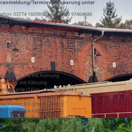
ranmeldung/Terminvereinbarung unter
lefon:
03774 1609890 oder 0160 97464686
Mail schreiben:
museum@vse-
senbahnmuseum-schwarzenberg.de
ntrittspreise
wachsene: 6 € mit Führung
nder: 4 € mit Führung
milienkarte (2 Erw. + 2 Kinder): 14 €
wachsene: 4 € ohne Führung
nder: 2 € ohne Führung
milienkarte (2 Erw. + 2 Kinder): 10 €
i Sonderveranstaltungen können ggf.