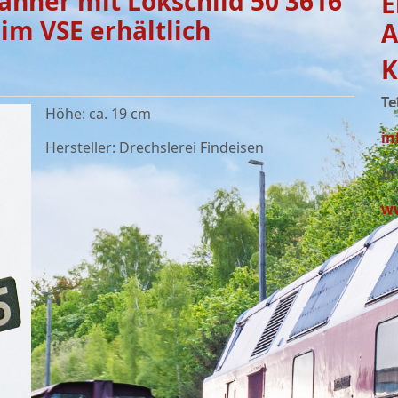
hner mit Lokschild 50 3616
E
im VSE erhältlich
A
K
Te
Höhe: ca. 19 cm
in
Hersteller: Drechslerei Findeisen
In
ww