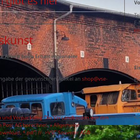
 gibt es hier
Vo
Te
E-
ei
kskunst
e Arbeit beim Erhalt regionaler
Ei
r Angabe der gewünschten Artikel an
shop@vse-
Er
Ki
Fa
Er
orto und Verpackung. Die Versandkosten werden
Ki
 Post AG berechnet.
» Allgemeine
Fa
ownload, *.pdf]
//-->VSE-Souvenir AGB
Be