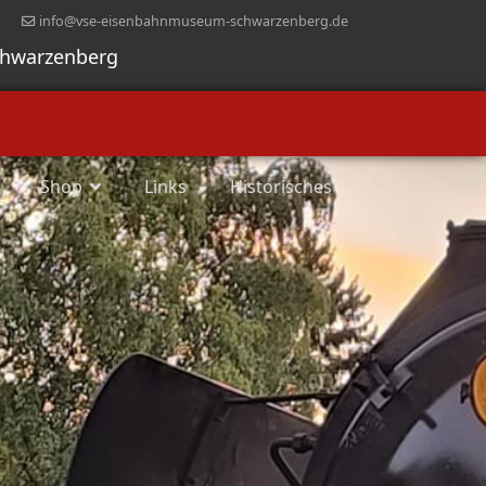
info@vse-eisenbahnmuseum-schwarzenberg.de
chwarzenberg
Shop
Links
Historisches