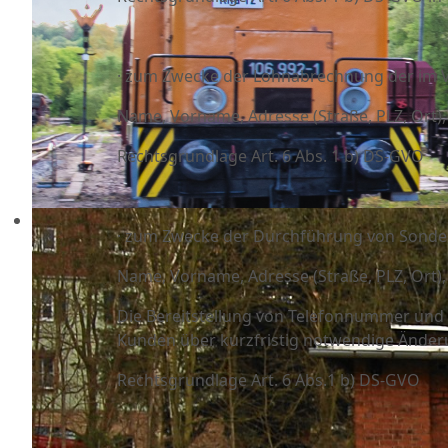
· zum Zwecke der Lohnabrechnung der im V
Name, Vorname, Adresse (Straße, PLZ, Ort)
Rechtsgrundlage Art. 6 Abs. 1 b) DS-GVO
· zum Zwecke der Durchführung von Sonde
Name, Vorname, Adresse (Straße, PLZ, Ort)
Die Bereitstellung von Telefonnummer und 
Kunden über kurzfristig notwendige Änder
Rechtsgrundlage Art. 6 Abs.1 b) DS-GVO