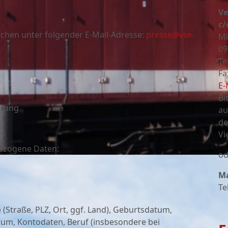
Ve
c/
ichen unter folgender E-Mail-Adresse:
presse@vse-
Mi
09
Te
Fa
E-
Bi
itung
au
de
Vi
bezogene Daten:
od
Ma
Te
Straße, PLZ, Ort, ggf. Land), Geburtsdatum,
tum, Kontodaten, Beruf (insbesondere bei