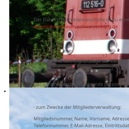
Der Datenschutzverantwortliche ist zu erre
eisenbahnmuseum-schwarzenberg.de
3. Zweck und Rechtsgrundlage der Verarbe
Der Verein verarbeitet folgende personen
· zum Zwecke der Mitgliederverwaltung:
Mitgliedsnummer, Name, Vorname, Adresse (
Telefonnummer, E-Mail-Adresse, Eintrittsda