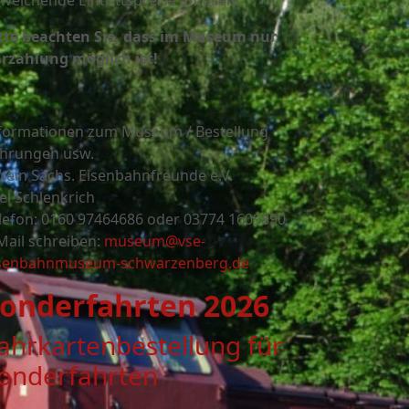
weichende Eintrittspreise anfallen.
tte beachten Sie, dass im Museum nur
rzahlung möglich ist!
formationen zum Museum / Bestellung
hrungen usw.
rein Sächs. Eisenbahnfreunde e.V.
el Schlenkrich
lefon: 0160 97464686 oder
03774 1609890
Mail schreiben:
museum@vse-
senbahnmuseum-schwarzenberg.de
onderfahrten 2026
ahrkartenbestellung für
onderfahrten