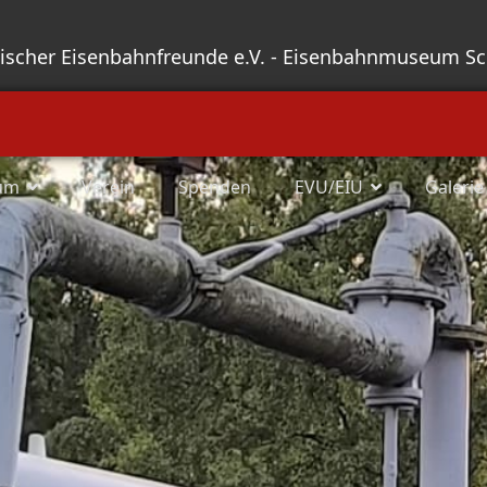
sischer Eisenbahnfreunde e.V. - Eisenbahnmuseum S
um
Verein
Spenden
EVU/EIU
Galerie