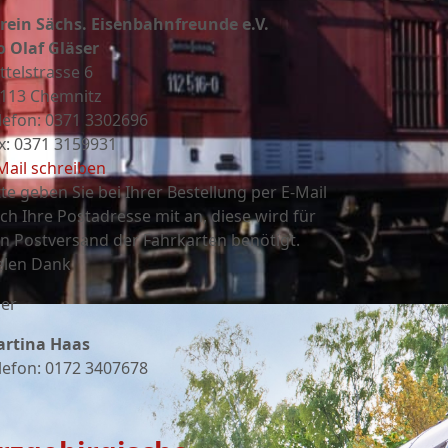
rein Sächs. Eisenbahnfreunde e.V.
o Olaf Gläser
ttelstrasse 6
113 Chemnitz
lefon: 0371 3302696
x: 0371 3159931
Mail schreiben
tte geben Sie bei Ihrer Bestellung per E-Mail
ch Ihre Postadresse mit an, diese wird für
n Postversand der Fahrkarten benötigt.
elen Dank
er
rtina Haas
lefon: 0172 3407678