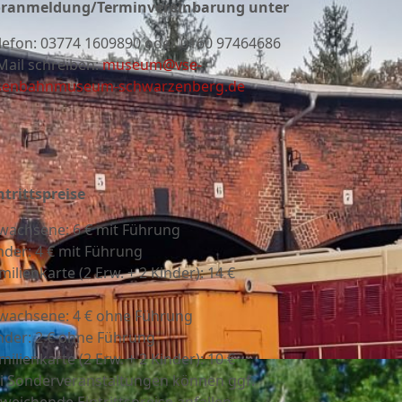
ranmeldung/Terminvereinbarung unter
lefon:
03774 1609890 oder 0160 97464686
Mail schreiben:
museum@vse-
senbahnmuseum-schwarzenberg.de
ntrittspreise
wachsene: 6 € mit Führung
nder: 4 € mit Führung
milienkarte (2 Erw. + 2 Kinder): 14 €
wachsene: 4 € ohne Führung
nder: 2 € ohne Führung
milienkarte (2 Erw. + 2 Kinder): 10 €
i Sonderveranstaltungen können ggf.