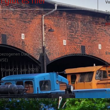
 gibt es hier
Vo
Te
E-
ei
Ei
bezogenen Daten gemäß Art. 13 DS-GVO durch den
(VSE)
Er
Ki
19 und 27. Juni 2023)
Fa
Er
Ki
Fa
chen sowie seines Vertreters
Be