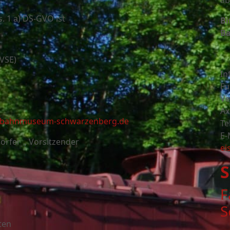
ab
. 1 a) DS-GVO ist
Bi
Ba
(VSE)
In
Fü
Ve
Ax
enbahnmuseum-schwarzenberg.de
Te
E-
örfer , Vorsitzender
ei
S
F
S
ten