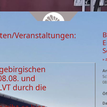
z
ten/Veranstaltungen:
B
E
S
» 
zgebirgischen
An
08.08. und
Sc
08
LVT durch die
Öf
Da