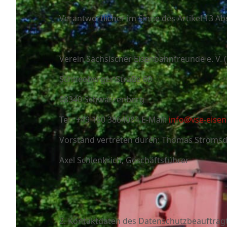
Verantwortlicher im Sinne des Artikel 13 Abs
Verein Sächsischer Eisenbahnfreunde e. V. 
Schneeberger Straße 60
08340 Schwarzenberg
Tel.: +49 160 3864084 E-Mail:
info@vse-eis
Vorstand vertreten durch: Thomas Strömsd
Axel Schlenkrich, Geschäftsführer
2. Kontaktdaten des Datenschutzbeauftrag