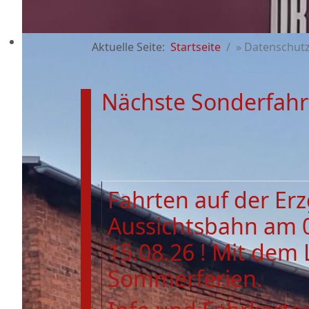
Aktuelle Seite:
Startseite
» Datenschut
Nächste Sonderfahr
Fahrten auf der Er
Aussichtsbahn am 
15.08.26 ! Mit dem 
Sommerferien.