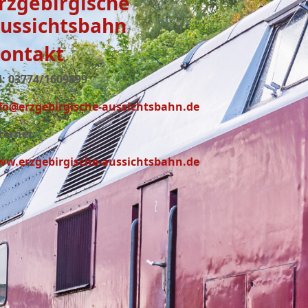
rzgebirgische
ussichtsbahn
ontakt
l: 03774/1609899
fo@erzgebirgische-aussichtsbahn.de
ternet:
w.erzgebirgische-aussichtsbahn.de