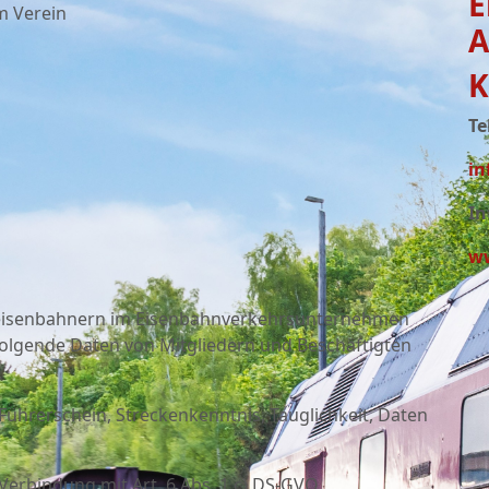
E
m Verein
A
K
Te
in
In
ww
seisenbahnern im Eisenbahnverkehrsunternehmen
olgende Daten von Mitgliedern und Beschäftigten
Führerschein, Streckenkenntnis, Tauglichkeit, Daten
Verbindung mit Art. 6 Abs. 1 c) DS-GVO