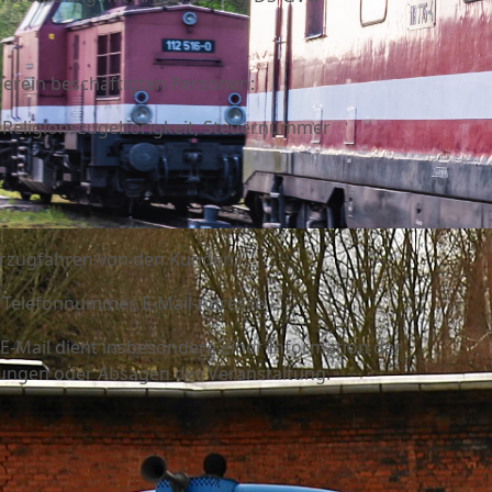
erein beschäftigten Personen:
, Religionszugehörigkeit, Steuernummer
rzugfahren von den Kunden:
, Telefonnummer, E-Mail-Adresse
E-Mail dient insbesondere einer Information der
ungen oder Absagen der Veranstaltung.