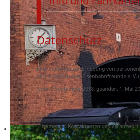
Info und Fahrkarten
Datenschutz
Informationen zur Erhebung von personen
Verein Sächsischer Eisenbahnfreunde e. V. 
(vom 1. September 2018, geändert 1. Mai 20
1. Name und Kontaktdaten des Verantwortli