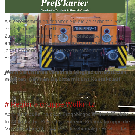
Als Vereinsmitglied erhalten Sie die Zeitschrift "Der
Preß'Kurier" im Abo. Diese erscheint in
Zusammenarbeit mit der IG Preßnitztalbahn e.V. und
anderen Eisenbahnvereinen und -unternehmen 6x im
Jahr und berichtet über die Aktivitäten der
Eisenbahnszene in Sachsen und darüber hinaus.
Wenn Sie unseren Verein als Mitglied unterstützen
möchten, nehmen Sie bitte mit uns Kontakt auf.
# Regionalgruppe Wülknitz
Aber auch außerhalb des Erzgebirges ist der VSE aktiv.
In Wülknitz (bei Riesa) betreut eine Regionalgruppe die
Museumsdampflok 44 351. Die ehemalige Heizlok des