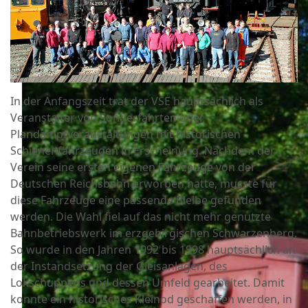
In der Anfangszeit trat der VSE hauptsächlich als
Veranstalter von Sonderfahrten oder
Plandampfveranstaltungen mit historischen
Schienenfahrzeugen in Erscheinung. Nachdem der
Verein seine ersten eigenen Fahrzeuge von der
Deutschen Reichsbahn erworben hatte, musste für
diese Fahrzeuge eine passende Bleibe gefunden
werden. Die Wahl fiel auf das nicht mehr genutzte
Bahnbetriebswerk im erzgebirgischen Schwarzenberg.
So wurde in den Jahren 1992 bis 1998 hauptsächlich an
der Instandsetzung der Gleisanlagen, des
Lokschuppens und dessen Umfeld gearbeitet. Damit
konnte ein historisches Kleinod geschaffen werden, in