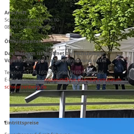
Anschrift
Schneeberger Straße 60
08340 Schwarzenberg
Öffnungszeiten
Das Museum ist geöffnet bei rechtzeitiger
Voranmeldung/Terminvereinbarung unter
Telefon:
03774 1609890 oder 0160 97464686
E-Mail schreiben:
museum@vse-eisenbahnmuseum-
schwarzenberg.de
Eintrittspreise