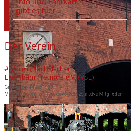
Info und Fahrkarten
gibt es hier
Der Verein
# Verein Sächsischer
Eisenbahnfreunde e.V. (VSE)
Gründung: März 1990
Mitgliederzahl: ca. 170, davon ca. 25 aktive Mitglieder