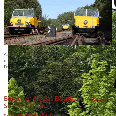
Auf der Muldentalbahn rund um Wechselburg bringen
die VSE-Mitglieder die Schienentrabis zum Einsatz.
Foto Andreas Wende
Besuchen Sie das Eisenbahnmuseum
Schwarzenberg
» zum Fahrzeugbestand