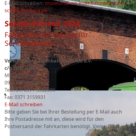
E-Mail schreiben:
museum@vse-eisenbahnmuseum-
schwarzenberg.de
Sonderfahrten 2026
Fahrkartenbestellung für
Sonderfahrten
Verein Sächs. Eisenbahnfreunde e.V.
c/o Olaf Gläser
Mittelstrasse 6
09113 Chemnitz
Telefon: 0371 3302696
Fax: 0371 3159931
E-Mail schreiben
Bitte geben Sie bei Ihrer Bestellung per E-Mail auch
Ihre Postadresse mit an, diese wird für den
Postversand der Fahrkarten benötigt. Vielen Dank