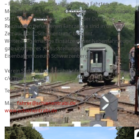
– Penig und Wechselburg – Amerika Fahrten mit
Motordraisinen „Gkr 1“ und dazugehörigen Beiwagen
statt. Diese sich früher im Dienst der Deutschen
Reichsbahn befundenen Fahrzeuge sind in der letzten
Zeit auch als „Schienentrabi“ bekannt.
Weitere regelmäßige Einsätze dieser Nebenfahrzeuge
gab und gibt es zu Ausstellungen im
Eisenbahnmuseum Schwarzenberg.
Verein Sächsischer Eisenbahnfreunde e. V.
c/o Thomas Krauß
Telefon: 0176 84901281
Mail:
fahrer@schienentrabi.de
www.schienentrabi.de