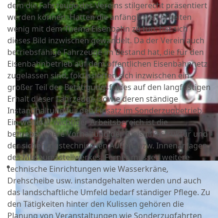
dem die Fahrzeuge des Vereins stilgerecht präsentiert
werden können. Hatten die anfänglichen Arbeiten
wenig mit dem Thema Eisenbahn zu tun, hat sich
dieses Bild inzwischen gewandelt. Da der Verein auch
betriebsfähige Fahrzeuge im Bestand hat, die für den
Eisenbahnbetrieb auf dem öffentlichen Eisenbahnnetz
zugelassen sind, fokussierten sich inzwischen ein
großer Teil des Betätigungsfeldes auf den langfristigen
Erhalt dieser Fahrzeuge, sowie deren ständige
Instandhaltung für den Einsatz im Sonderzugbetrieb.
Ein weiterer wichtiger Arbeitsbereich ist die
betriebssichere Vorhaltung der Gleisinfrastruktur und
der sicherungstechnischen Außen- bzw. Innenanlagen
des Museumsstellwerkes. Ferner müssen weitere
technische Einrichtungen wie Wasserkräne,
Drehscheibe usw. instandgehalten werden und auch
das landschaftliche Umfeld bedarf ständiger Pflege. Zu
den Tätigkeiten hinter den Kulissen gehören die
Planung von Veranstaltungen wie Sonderzugfahrten