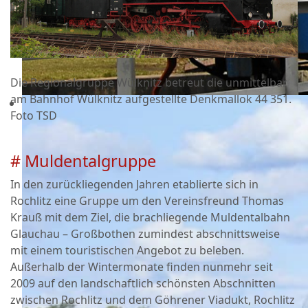
Die Regionalgruppe Wülknitz betreut die unmittelbar
am Bahnhof Wülknitz aufgestellte Denkmallok 44 351.
Foto TSD
# Muldentalgruppe
In den zurückliegenden Jahren etablierte sich in
Rochlitz eine Gruppe um den Vereinsfreund Thomas
Krauß mit dem Ziel, die brachliegende Muldentalbahn
Glauchau – Großbothen zumindest abschnittsweise
mit einem touristischen Angebot zu beleben.
Außerhalb der Wintermonate finden nunmehr seit
2009 auf den landschaftlich schönsten Abschnitten
zwischen Rochlitz und dem Göhrener Viadukt, Rochlitz