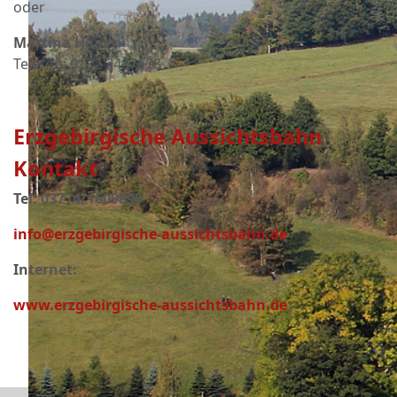
oder
Martina Haas
Telefon: 0172 3407678
Erzgebirgische Aussichtsbahn
Kontakt
Tel: 03774/1609899
info@erzgebirgische-aussichtsbahn.de
Internet:
www.erzgebirgische-aussichtsbahn.de