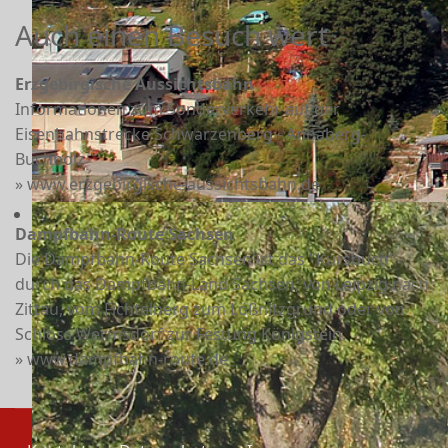
Auch einen Besuch wert
Erzgebirgische Aussichtsbahn
Informationen zum Sonderverkehr auf der
Eisenbahnstrecke Schwarzenberg - Annaberg-
Buchholz
» www.erzgebirgische-aussichtsbahn.de
Dampfbahn-Route Sachsen
Die Dampfbahn-Route Sachsen ist das "Kursbuch"
durch das Dampfbahn-Land Sachsen, von Leipzig nach
Zittau, vom Fichtelberg zum Lößnitzgrund oder von
Schloss Wermsdorf zur Festung Königstein.
» www.dampfbahn-route.de