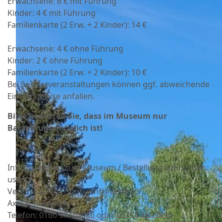
Erwachsene: 6 € mit Führung
Kinder: 4 € mit Führung
Familienkarte (2 Erw. + 2 Kinder): 14 €
Erwachsene: 4 € ohne Führung
Kinder: 2 € ohne Führung
Familienkarte (2 Erw. + 2 Kinder): 10 €
Bei Sonderveranstaltungen können ggf. abweichende
Eintrittspreise anfallen.
Bitte beachten Sie, dass im Museum nur
Barzahlung möglich ist!
Informationen zum Museum / Bestellung Führungen
usw.
Verein Sächs. Eisenbahnfreunde e.V.
Axel Schlenkrich
Telefon: 0160 97464686 oder
03774 1609890