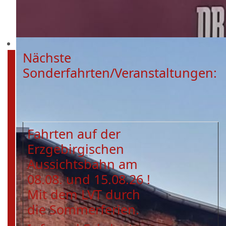
Nächste
Sonderfahrten/Veranstaltungen:
Fahrten auf der
Erzgebirgischen
Aussichtsbahn am
08.08. und 15.08.26 !
Mit dem LVT durch
die Sommerferien.