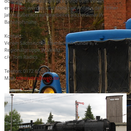
dortigen Oberbauwerkes konnte vom Verein
erworben werden und steht seit Anfang der 1990er
Jahre äußerlich aufgearbeitet als Denkmal in
Bahnhofsnähe.
Kontakt:
Verein Sächsischer Eisenbahnfreunde e. V.
Regionalgruppe Wülknitz
c/o Tom Radics
Telefon: 0172 6538003
Mail:
tomradics@web.de