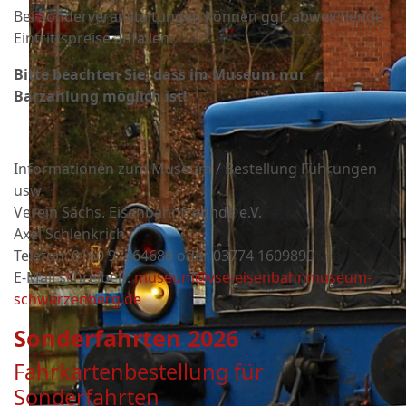
Bei Sonderveranstaltungen können ggf. abweichende
Eintrittspreise anfallen.
Bitte beachten Sie, dass im Museum nur
Barzahlung möglich ist!
Informationen zum Museum / Bestellung Führungen
usw.
Verein Sächs. Eisenbahnfreunde e.V.
Axel Schlenkrich
Telefon: 0160 97464686 oder
03774 1609890
E-Mail schreiben:
museum@vse-eisenbahnmuseum-
schwarzenberg.de
Sonderfahrten 2026
Fahrkartenbestellung für
Sonderfahrten