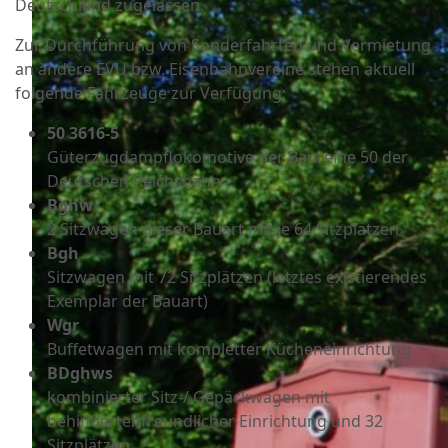
Deutschland zugelassen.
Zur Durchführung von Sonderfahrten und Vermietung
an andere EVU bzw. Eisenbahnvereine stehen aktuell
folgende Fahrzeuge zur Verfügung:
50 3616-5
Güterzugdampflokomotive der Baureihe 50 der
Deutschen Reichsbahn
Bghw
2 Sitzwagen dieser Bauart mit je 64 Sitzplätzen
Bgh
Sitzwagen mit 72 Sitzplätzen (letztes existierendes
Exemplar der Bauart)
Wgr
Buffetwagen mit kompletter Kücheneinrichtung
BDghws
kombinierter Sitz-/ Gepäckwagen mit
behindertenfreundlicher Einrichtung und 32
Sitzplätzen