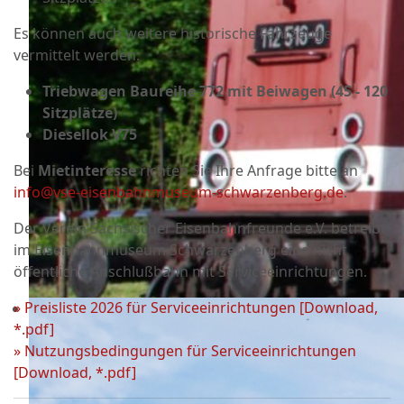
Es können auch weitere historische Fahrzeuge
vermittelt werden:
Triebwagen Baureihe 772 mit Beiwagen (45 - 120
Sitzplätze)
Diesellok V75
Bei
Mietinteresse
richten Sie Ihre Anfrage bitte an
info@vse-eisenbahnmuseum-schwarzenberg.de
.
Der Verein Sächsischer Eisenbahnfreunde e.V. betreibt
im Eisenbahnmuseum Schwarzenberg eine nicht
öffentliche Anschlußbahn mit Serviceeinrichtungen.
» Preisliste 2026 für Serviceeinrichtungen [Download,
*.pdf]
» Nutzungsbedingungen für Serviceeinrichtungen
[Download, *.pdf]