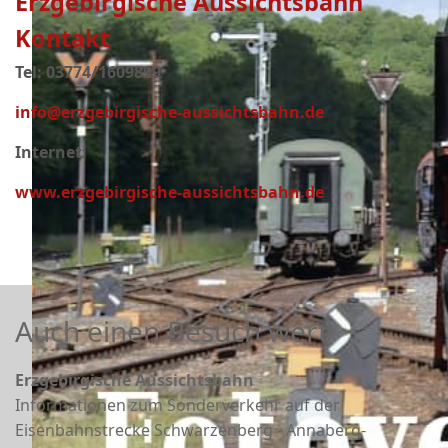
Erzgebirgische Aussichtsbahn
Kontakt
Tel: 03774/1609899
info@erzgebirgische-aussichtsbahn.de
Internet:
www.erzgebirgische-aussichtsbahn.de
Auch einen Besuch wert
Erzgebirgische Aussichtsbahn
Informationen zum Sonderverkehr auf der
Eisenbahnstrecke Schwarzenberg - Annaberg-