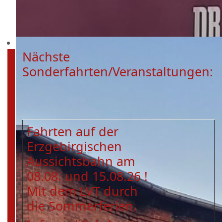
Nächste
Sonderfahrten/Veranstaltungen:
Fahrten auf der
Erzgebirgischen
Aussichtsbahn am
08.08. und 15.08.26 !
Mit dem LVT durch
die Sommerferien.