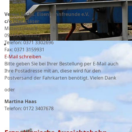
Verein Sächs. Eisenbahnfreunde e.V.
c/o Olaf Gläser
Mittelstrasse 6
09113 Chemnitz
Telefon: 0371 3302696
Fax: 0371 3159931
E-Mail schreiben
Bitte geben Sie bei Ihrer Bestellung per E-Mail auch
Ihre Postadresse mit an, diese wird für den
Postversand der Fahrkarten benötigt. Vielen Dank
oder
Martina Haas
Telefon: 0172 3407678