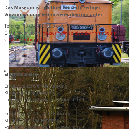
Das Museum ist geöffnet bei rechtzeitiger
Voranmeldung/Terminvereinbarung unter
Telefon:
03774 1609890 oder 0160 97464686
E-Mail schreiben:
museum@vse-eisenbahnmuseum-
schwarzenberg.de
Eintrittspreise
Erwachsene: 6 € mit Führung
Kinder: 4 € mit Führung
Familienkarte (2 Erw. + 2 Kinder): 14 €
Erwachsene: 4 € ohne Führung
Kinder: 2 € ohne Führung
Familienkarte (2 Erw. + 2 Kinder): 10 €