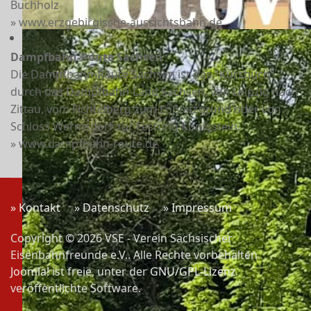
Buchholz
» www.erzgebirgische-aussichtsbahn.de
Dampfbahn-Route Sachsen
Die Dampfbahn-Route Sachsen ist das "Kursbuch"
durch das Dampfbahn-Land Sachsen, von Leipzig nach
Zittau, vom Fichtelberg zum Lößnitzgrund oder von
Schloss Wermsdorf zur Festung Königstein.
» www.dampfbahn-route.de
» Kontakt
» Datenschutz
» Impressum
Copyright © 2026 VSE - Verein Sächsischer
Eisenbahnfreunde e.V.. Alle Rechte vorbehalten.
Joomla!
ist freie, unter der
GNU/GPL-Lizenz
veröffentlichte Software.