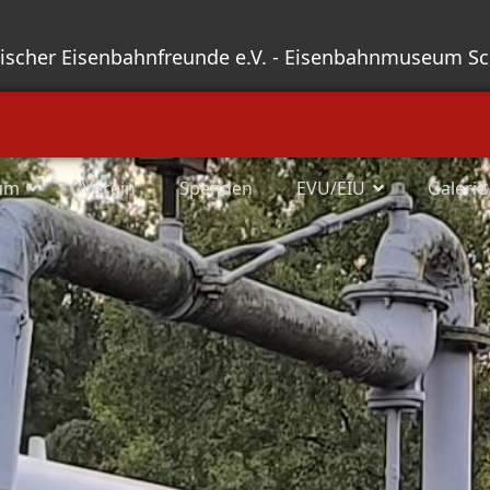
sischer Eisenbahnfreunde e.V. - Eisenbahnmuseum S
um
Verein
Spenden
EVU/EIU
Galerie