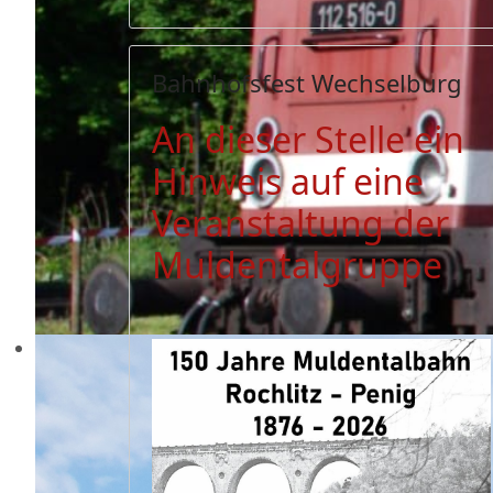
Bahnhofsfest Wechselburg
An dieser Stelle ein
Hinweis auf eine
Veranstaltung der
Muldentalgruppe