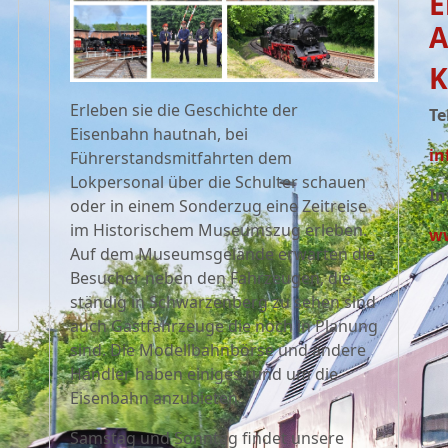
E
A
K
Erleben sie die Geschichte der
Te
Eisenbahn hautnah, bei
in
Führerstandsmitfahrten dem
Lokpersonal über die Schulter schauen
In
oder in einem Sonderzug eine Zeitreise
im Historischem Museumszug erleben.
ww
Auf dem Museumsgelände erwarten die
Besucher neben den Fahrzeugen, die
ständig in Schwarzenberg zu sehen sind
auch Gastfahrzeuge die noch in Planung
sind. Die Modellbahnbörse und andere
Händler haben einiges rund um die
Eisenbahn anzubieten.
Samstag und Sonntag findet unsere