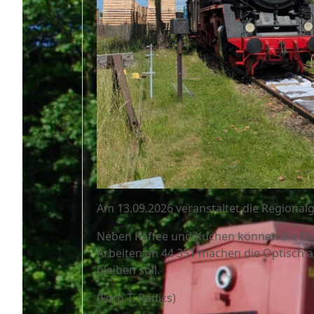
Am 13.09.2026 veranstaltet die Regiona
Neben Kaffee und Kuchen können die Besu
Arbeiten an 44 351 machen die Optisch a
bleiben soll.
(Foto T. Radics)