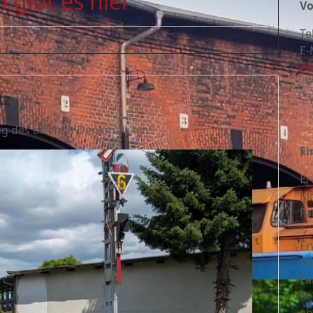
 gibt es hier
Vo
Te
E-
ei
tz
ag des offenen Denkmals ein!
Ei
Er
Ki
Fa
Er
Ki
Fa
Be