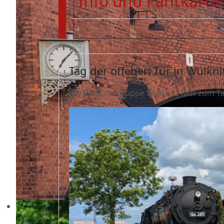
Info und Fahrkarten
Tag der offenen Tür in Wülkni
Die Regionalgruppe Wülknitz lädt zum T