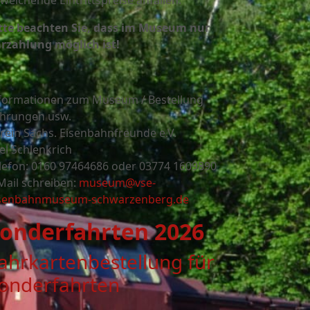
weichende Eintrittspreise anfallen.
tte beachten Sie, dass im Museum nur
rzahlung möglich ist!
formationen zum Museum / Bestellung
hrungen usw.
rein Sächs. Eisenbahnfreunde e.V.
el Schlenkrich
lefon: 0160 97464686 oder
03774 1609890
Mail schreiben:
museum@vse-
senbahnmuseum-schwarzenberg.de
onderfahrten 2026
ahrkartenbestellung für
onderfahrten