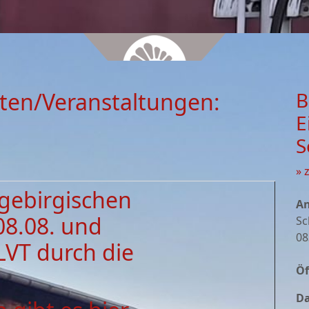
ten/Veranstaltungen:
B
E
S
» 
zgebirgischen
An
08.08. und
Sc
08
LVT durch die
Öf
Da