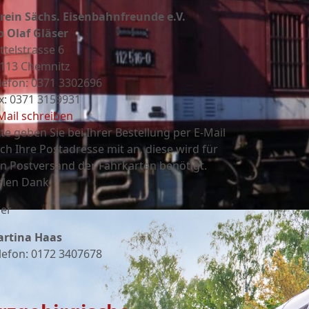
rein Sächs. Eisenbahnfreunde e.V.
o Olaf Gläser
ttelstrasse 6
113 Chemnitz
lefon: 0371 3302696
x: 0371 3159931
Mail schreiben
tte geben Sie bei Ihrer Bestellung per E-Mail
ch Ihre Postadresse mit an, diese wird für
n Postversand der Fahrkarten benötigt.
elen Dank
er
rtina Haas
lefon: 0172 3407678