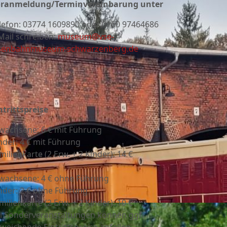
ranmeldung/Terminvereinbarung unter
lefon:
03774 1609890 oder 0160 97464686
Mail schreiben:
museum@vse-
senbahnmuseum-schwarzenberg.de
ntrittspreise
wachsene: 6 € mit Führung
nder: 4 € mit Führung
milienkarte (2 Erw. + 2 Kinder): 14 €
wachsene: 4 € ohne Führung
nder: 2 € ohne Führung
milienkarte (2 Erw. + 2 Kinder): 10 €
i Sonderveranstaltungen können ggf.