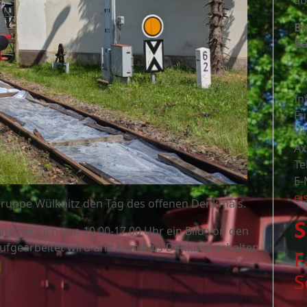
ab
Bi
Ba
In
Fü
Ve
Ax
Te
E-
ei
lgruppe Wülknitz den Tag des offenen Denkmals.
S
cher sich von 10.00-17.00 Uhr ein Bild von den
ufgearbeitet wird und somit als Denkmal erhalten
F
S