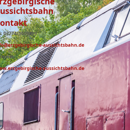
rzgebirgische
ussichtsbahn
ontakt
l: 03774/1609899
fo@erzgebirgische-aussichtsbahn.de
ternet:
w.erzgebirgische-aussichtsbahn.de