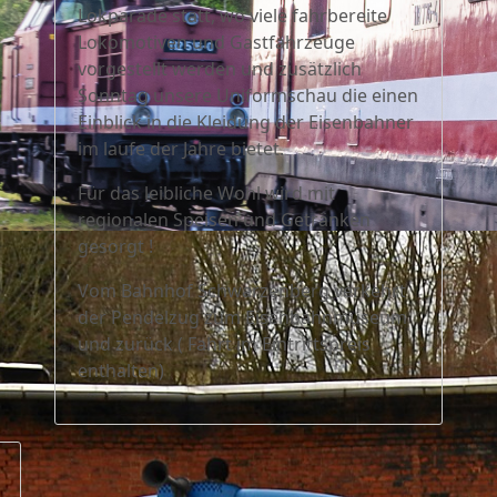
Lokparade statt, wo viele fahrbereite
Lokomotiven und Gastfahrzeuge
vorgestellt werden und zusätzlich
Sonntag unsere Uniformschau die einen
Einblick in die Kleidung der Eisenbahner
im laufe der Jahre bietet.
Für das leibliche Wohl wird mit
regionalen Speisen und Getränken
gesorgt !
Vom Bahnhof Schwarzenberg verkehrt
der Pendelzug zum Eisenbahnmuseum
und zurück ( Fahrt im Eintrittspreis
enthalten)