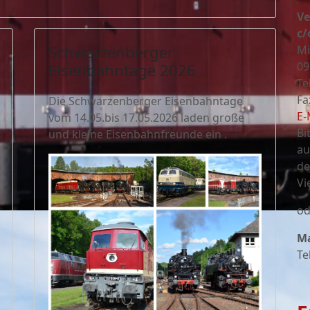
Ve
c/
Schwarzenberger
Mi
09
Eisenbahntage 2026
Te
Fa
Die Schwarzenberger Eisenbahntage
E-
vom 14.05.bis 17.05.2026 laden große
Bi
und kleine Eisenbahnfreunde ein .
au
de
Vi
od
Ma
Te