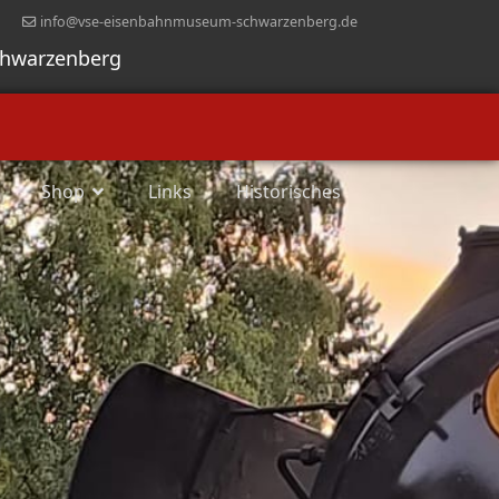
info@vse-eisenbahnmuseum-schwarzenberg.de
chwarzenberg
Shop
Links
Historisches