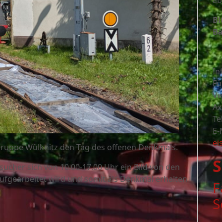
ab
Bi
Ba
In
Fü
Ve
Ax
Te
E-
ei
lgruppe Wülknitz den Tag des offenen Denkmals.
S
cher sich von 10.00-17.00 Uhr ein Bild von den
ufgearbeitet wird und somit als Denkmal erhalten
F
S