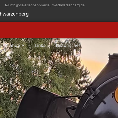
info@vse-eisenbahnmuseum-schwarzenberg.de
chwarzenberg
Shop
Links
Historisches