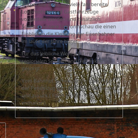
Lokparade statt, wo viele fahrbereite
Lokomotiven und Gastfahrzeuge
vorgestellt werden und zusätzlich
Sonntag unsere Uniformschau die einen
Einblick in die Kleidung der Eisenbahner
im laufe der Jahre bietet.
Für das leibliche Wohl wird mit
regionalen Speisen und Getränken
gesorgt !
Vom Bahnhof Schwarzenberg verkehrt
der Pendelzug zum Eisenbahnmuseum
und zurück ( Fahrt im Eintrittspreis
enthalten)