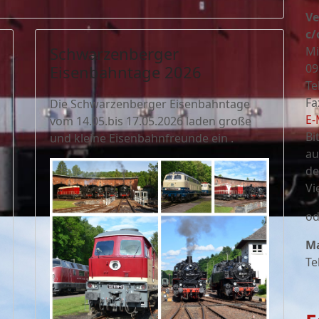
Ve
c/
Schwarzenberger
Mi
09
Eisenbahntage 2026
Te
Fa
Die Schwarzenberger Eisenbahntage
E-
vom 14.05.bis 17.05.2026 laden große
Bi
und kleine Eisenbahnfreunde ein .
au
de
Vi
od
Ma
Te