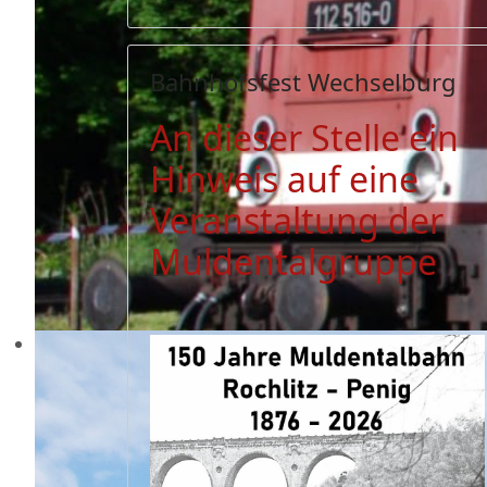
Bahnhofsfest Wechselburg
An dieser Stelle ein
Hinweis auf eine
Veranstaltung der
Muldentalgruppe