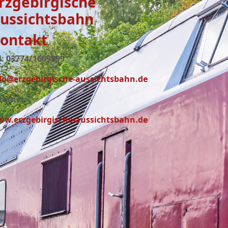
rzgebirgische
ussichtsbahn
ontakt
l: 03774/1609899
fo@erzgebirgische-aussichtsbahn.de
ternet:
w.erzgebirgische-aussichtsbahn.de