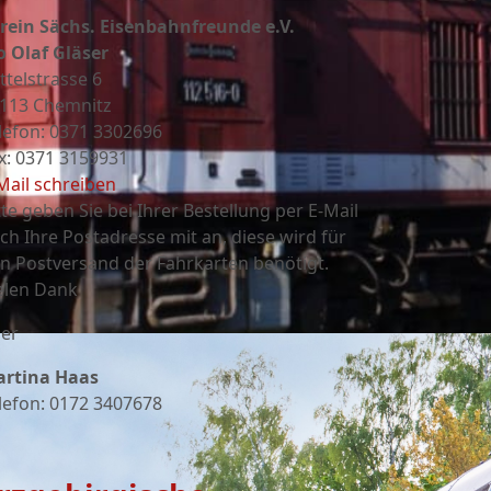
rein Sächs. Eisenbahnfreunde e.V.
o Olaf Gläser
ttelstrasse 6
113 Chemnitz
lefon: 0371 3302696
x: 0371 3159931
Mail schreiben
tte geben Sie bei Ihrer Bestellung per E-Mail
ch Ihre Postadresse mit an, diese wird für
n Postversand der Fahrkarten benötigt.
elen Dank
er
rtina Haas
lefon: 0172 3407678