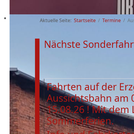
Aktuelle Seite:
Startseite
Termine
Au
Nächste Sonderfahr
Fahrten auf der Er
Aussichtsbahn am 
15.08.26 ! Mit dem 
Sommerferien.