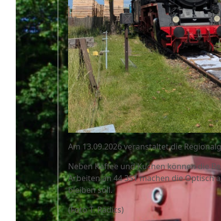
Am 13.09.2026 veranstaltet die Regiona
Neben Kaffee und Kuchen können die Besu
Arbeiten an 44 351 machen die Optisch a
bleiben soll.
(Foto T. Radics)