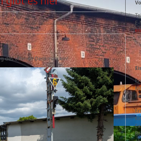
 gibt es hier
Vo
Te
E-
ei
tz
ag des offenen Denkmals ein!
Ei
Er
Ki
Fa
Er
Ki
Fa
Be