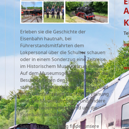
E
A
K
Erleben sie die Geschichte der
Te
Eisenbahn hautnah, bei
in
Führerstandsmitfahrten dem
Lokpersonal über die Schulter schauen
In
oder in einem Sonderzug eine Zeitreise
im Historischem Museumszug erleben.
ww
Auf dem Museumsgelände erwarten die
Besucher neben den Fahrzeugen, die
ständig in Schwarzenberg zu sehen sind
auch Gastfahrzeuge die noch in Planung
sind. Die Modellbahnbörse und andere
Händler haben einiges rund um die
Eisenbahn anzubieten.
Samstag und Sonntag findet unsere