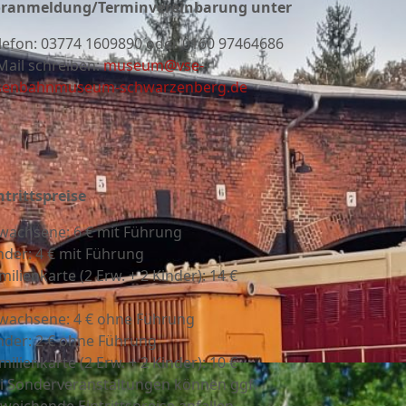
ranmeldung/Terminvereinbarung unter
lefon:
03774 1609890 oder 0160 97464686
Mail schreiben:
museum@vse-
senbahnmuseum-schwarzenberg.de
ntrittspreise
wachsene: 6 € mit Führung
nder: 4 € mit Führung
milienkarte (2 Erw. + 2 Kinder): 14 €
wachsene: 4 € ohne Führung
nder: 2 € ohne Führung
milienkarte (2 Erw. + 2 Kinder): 10 €
i Sonderveranstaltungen können ggf.