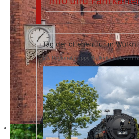
Info und Fahrkarten
Tag der offenen Tür in Wülkni
Die Regionalgruppe Wülknitz lädt zum T