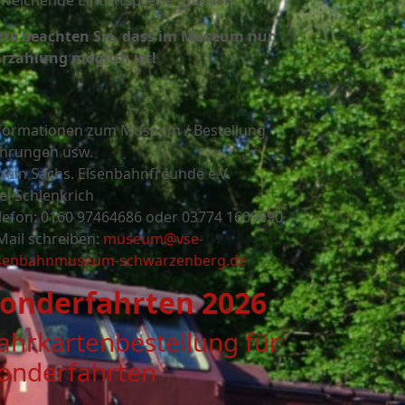
weichende Eintrittspreise anfallen.
tte beachten Sie, dass im Museum nur
rzahlung möglich ist!
formationen zum Museum / Bestellung
hrungen usw.
rein Sächs. Eisenbahnfreunde e.V.
el Schlenkrich
lefon: 0160 97464686 oder
03774 1609890
Mail schreiben:
museum@vse-
senbahnmuseum-schwarzenberg.de
onderfahrten 2026
ahrkartenbestellung für
onderfahrten