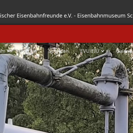
sischer Eisenbahnfreunde e.V. - Eisenbahnmuseum S
um
Verein
Spenden
EVU/EIU
Galerie