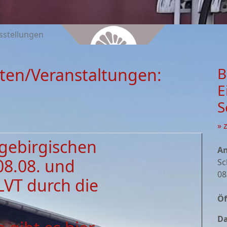
sstellungen
ten/Veranstaltungen:
B
E
S
» 
zgebirgischen
An
08.08. und
Sc
08
LVT durch die
Öf
Da