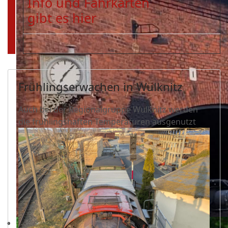
Info und Fahrkarten
gibt es hier
Frühlingserwachen in Wülknitz
Auch bei der Regionalgruppe Wülknitz werden
die frühlingshaften Temperaturen ausgenutzt