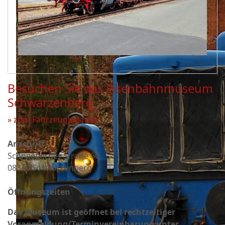
Besuchen Sie das Eisenbahnmuseum
Schwarzenberg
» zum Fahrzeugbestand
Anschrift
Schneeberger Straße 60
08340 Schwarzenberg
Öffnungszeiten
Das Museum ist geöffnet bei rechtzeitiger
Voranmeldung/Terminvereinbarung unter