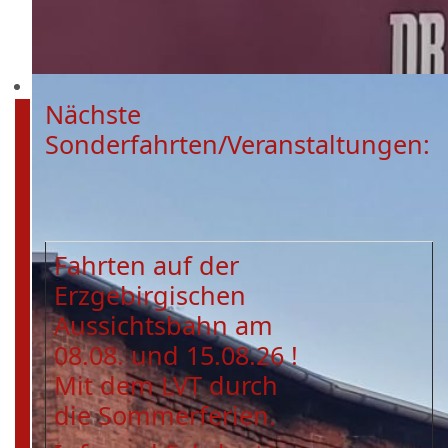
Nächste
Sonderfahrten/Veranstaltungen:
Fahrten auf der
Erzgebirgischen
Aussichtsbahn am
08.08. und 15.08.26 !
Mit dem LVT durch
die Sommerferien.