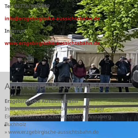
Tel: 03774/1609899
info@erzgebirgische-aussichtsbahn.de
Internet:
www.erzgebirgische-aussichtsbahn.de
Auch einen Besuch wert
Erzgebirgische Aussichtsbahn
Informationen zum Sonderverkehr auf der
Eisenbahnstrecke Schwarzenberg - Annaberg-
Buchholz
» www.erzgebirgische-aussichtsbahn.de