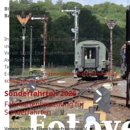
Bitte beachten Sie, dass im Museum nur
Barzahlung möglich ist!
Informationen zum Museum / Bestellung Führungen
usw.
Verein Sächs. Eisenbahnfreunde e.V.
Axel Schlenkrich
Telefon: 0160 97464686 oder
03774 1609890
E-Mail schreiben:
museum@vse-eisenbahnmuseum-
schwarzenberg.de
Sonderfahrten 2026
Fahrkartenbestellung für
Sonderfahrten
Verein Sächs. Eisenbahnfreunde e.V.