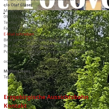
c/o Olaf Gläser
Mittelstrasse 6
09113 Chemnitz
Telefon: 0371 3302696
Fax: 0371 3159931
E-Mail schreiben
Bitte geben Sie bei Ihrer Bestellung per E-Mail auch
Ihre Postadresse mit an, diese wird für den
Postversand der Fahrkarten benötigt. Vielen Dank
oder
Martina Haas
Telefon: 0172 3407678
Erzgebirgische Aussichtsbahn
Kontakt