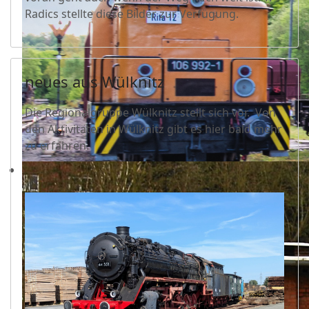
Radics stellte diese Bilder zur Verfügung.
neues aus Wülknitz
Die Regionalgruppe Wülknitz stellt sich vor. Von
den Aktivitäten in Wülknitz gibt es hier bald mehr
zu erfahren.