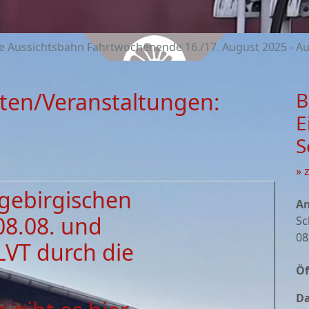
e Aussichtsbahn Fahrtwochenende 16./17. August 2025 - Au
ten/Veranstaltungen:
B
E
S
» 
zgebirgischen
An
08.08. und
Sc
08
LVT durch die
Öf
Da