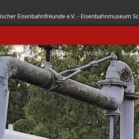
sischer Eisenbahnfreunde e.V. - Eisenbahnmuseum S
um
Verein
Spenden
EVU/EIU
Galerie