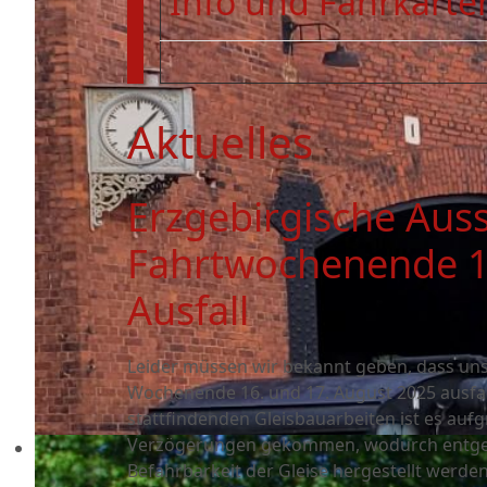
Info und Fahrkarten
Aktuelles
Erzgebirgische Aus
Fahrtwochenende 16
Ausfall
Leider müssen wir bekannt geben, dass un
Wochenende 16. und 17. August 2025 ausfal
stattfindenden Gleisbauarbeiten ist es auf
Verzögerungen gekommen, wodurch entgeg
Befahrbarkeit der Gleise hergestellt werde