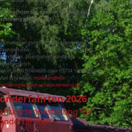
weichende Eintrittspreise anfallen.
tte beachten Sie, dass im Museum nur
rzahlung möglich ist!
formationen zum Museum / Bestellung
hrungen usw.
rein Sächs. Eisenbahnfreunde e.V.
el Schlenkrich
lefon: 0160 97464686 oder
03774 1609890
Mail schreiben:
museum@vse-
senbahnmuseum-schwarzenberg.de
onderfahrten 2026
ahrkartenbestellung für
onderfahrten