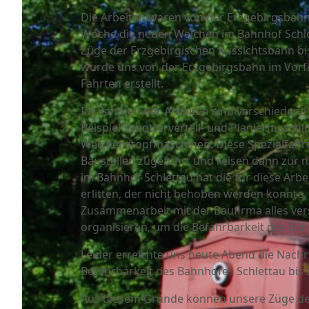
Die Arbeiten waren von der Erzgebirgsbahn s
Woche die neuen Weichen im Bahnhof Schlet
Züge der Erzgebirgischen Aussichtsbahn b
wurde uns von der Erzgebirgsbahn im Vorfel
Fahrten erstellt.
Im Rahmen der Arbeiten sind verschiedene
Beispiel Schotterverteil- und Planiermaschi
Weichenstopfmaschinen. Diese Spezialfahrz
Baustellen zugeführt und reisen dann zur n
im Bahnhof Schlettau hat die für diese Arb
erlitten, der nicht behoben werden konnte.
Zusammenarbeit mit der Baufirma alles ver
organisieren, um die Befahrbarkeit des Ba
Leider erreichte uns heute Abend die Nachric
Befahrbarkeit des Bahnhofes Schlettau bis
Aus diesem Grunde können unsere Züge der