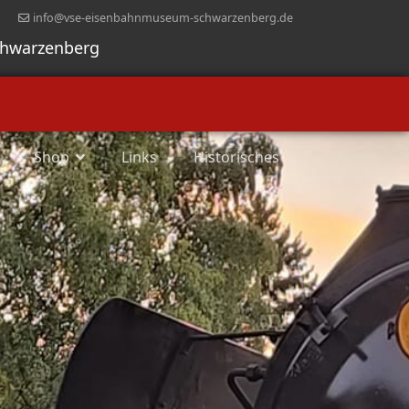
info@vse-eisenbahnmuseum-schwarzenberg.de
chwarzenberg
Shop
Links
Historisches