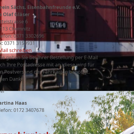
rein Sächs. Eisenbahnfreunde e.V.
o Olaf Gläser
ttelstrasse 6
113 Chemnitz
lefon: 0371 3302696
x: 0371 3159931
Mail schreiben
tte geben Sie bei Ihrer Bestellung per E-Mail
ch Ihre Postadresse mit an, diese wird für
n Postversand der Fahrkarten benötigt.
elen Dank
er
rtina Haas
lefon: 0172 3407678