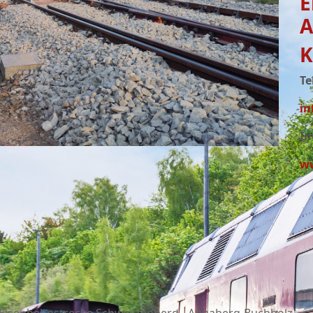
E
A
K
Te
in
In
ww