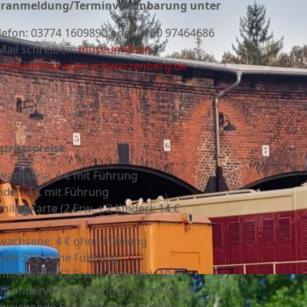
ranmeldung/Terminvereinbarung unter
lefon:
03774 1609890 oder 0160 97464686
Mail schreiben:
museum@vse-
senbahnmuseum-schwarzenberg.de
ntrittspreise
wachsene: 6 € mit Führung
nder: 4 € mit Führung
milienkarte (2 Erw. + 2 Kinder): 14 €
wachsene: 4 € ohne Führung
nder: 2 € ohne Führung
milienkarte (2 Erw. + 2 Kinder): 10 €
i Sonderveranstaltungen können ggf.