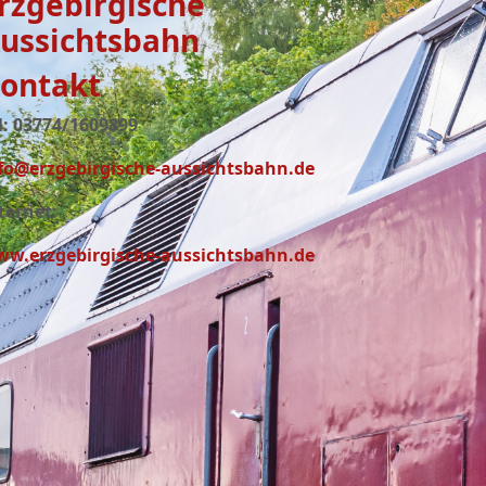
rzgebirgische
ussichtsbahn
ontakt
l: 03774/1609899
fo@erzgebirgische-aussichtsbahn.de
ternet:
w.erzgebirgische-aussichtsbahn.de