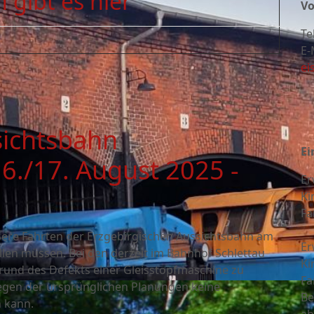
 gibt es hier
Vo
Te
E-
ei
sichtsbahn
Ei
./17. August 2025 -
Er
Ki
Fa
sere Fahrten der Erzgebirgischen Aussichtsbahn am
Er
len müssen. Bei den derzeit im Bahnhof Schlettau
Ki
grund des Defekts einer Gleisstopfmaschine zu
Fa
en der ursprünglichen Planungen keine
Be
n kann.