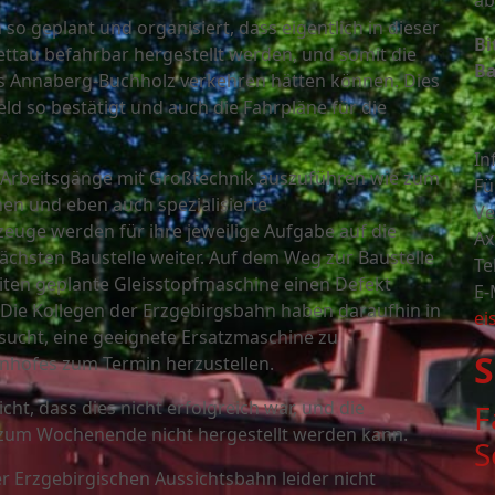
ab
o geplant und organisiert, dass eigentlich in dieser
Bi
tau befahrbar hergestellt werden, und somit die
Ba
is Annaberg-Buchholz verkehren hätten können. Dies
d so bestätigt und auch die Fahrpläne für die
In
 Arbeitsgänge mit Großtechnik auszuführen wie zum
Fü
nen und eben auch spezialisierte
Ve
euge werden für ihre jeweilige Aufgabe auf die
Ax
ächsten Baustelle weiter. Auf dem Weg zur Baustelle
Te
eiten geplante Gleisstopfmaschine einen Defekt
E-
 Die Kollegen der Erzgebirgsbahn haben daraufhin in
ei
sucht, eine geeignete Ersatzmaschine zu
S
hnhofes zum Termin herzustellen.
ht, dass dies nicht erfolgreich war, und die
F
 zum Wochenende nicht hergestellt werden kann.
S
 Erzgebirgischen Aussichtsbahn leider nicht