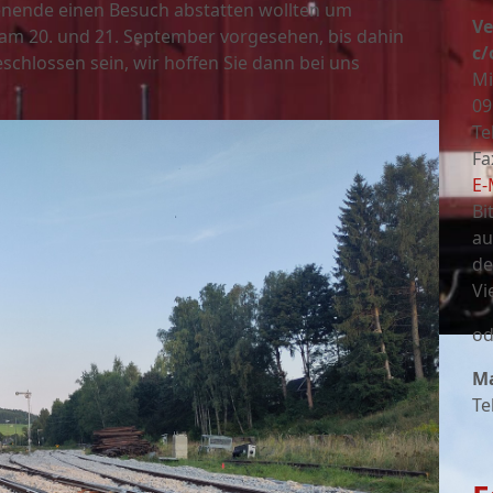
henende einen Besuch abstatten wollten um
Ve
 am 20. und 21. September vorgesehen, bis dahin
c/
geschlossen sein, wir hoffen Sie dann bei uns
Mi
09
Te
Fa
E-
Bi
au
de
Vi
od
Ma
Te