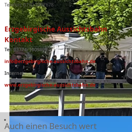
Telefon: 0172 3407678
Erzgebirgische Aussichtsbahn
Kontakt
Tel: 03774/1609899
info@erzgebirgische-aussichtsbahn.de
Internet:
www.erzgebirgische-aussichtsbahn.de
Auch einen Besuch wert