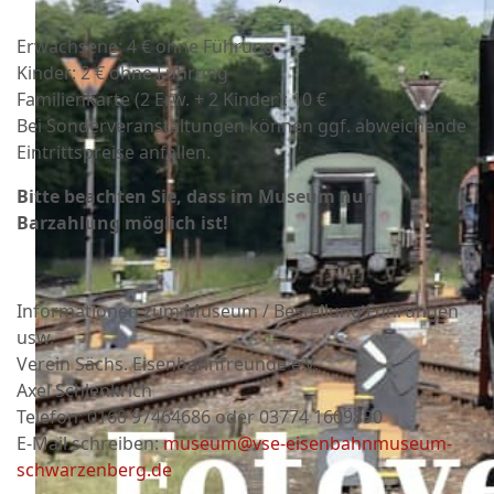
Erwachsene: 4 € ohne Führung
Kinder: 2 € ohne Führung
Familienkarte (2 Erw. + 2 Kinder): 10 €
Bei Sonderveranstaltungen können ggf. abweichende
Eintrittspreise anfallen.
Bitte beachten Sie, dass im Museum nur
Barzahlung möglich ist!
Informationen zum Museum / Bestellung Führungen
usw.
Verein Sächs. Eisenbahnfreunde e.V.
Axel Schlenkrich
Telefon: 0160 97464686 oder
03774 1609890
E-Mail schreiben:
museum@vse-eisenbahnmuseum-
schwarzenberg.de