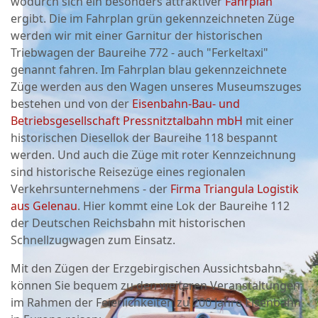
wodurch sich ein besonders attraktiver
Fahrplan
ergibt. Die im Fahrplan grün gekennzeichneten Züge
werden wir mit einer Garnitur der historischen
Triebwagen der Baureihe 772 - auch "Ferkeltaxi"
genannt fahren. Im Fahrplan blau gekennzeichnete
Züge werden aus den Wagen unseres Museumszuges
bestehen und von der
Eisenbahn-Bau- und
Betriebsgesellschaft Pressnitztalbahn mbH
mit einer
historischen Diesellok der Baureihe 118 bespannt
werden. Und auch die Züge mit roter Kennzeichnung
sind historische Reisezüge eines regionalen
Verkehrsunternehmens - der
Firma Triangula Logistik
aus Gelenau
. Hier kommt eine Lok der Baureihe 112
der Deutschen Reichsbahn mit historischen
Schnellzugwagen zum Einsatz.
Mit den Zügen der Erzgebirgischen Aussichtsbahn
können Sie bequem zu den weiteren Veranstaltungen
im Rahmen der Feierlichkeiten zu 200 Jahre Eisenbahn