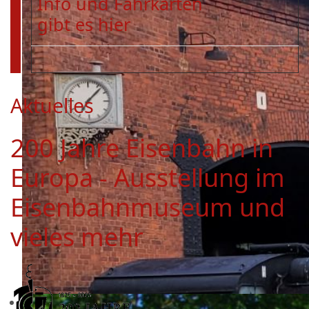
Info und Fahrkarten
gibt es hier
Aktuelles
200 Jahre Eisenbahn in
Europa - Ausstellung im
Eisenbahnmuseum und
vieles mehr