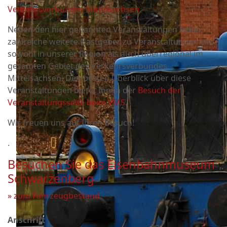
Verkehrsverbundes Mittelsachsen.
Neben den hier genannten Veranstaltungen laden
zahlreiche weitere Gastgeber zu Veranstaltungen ein,
sowohl in unserer Region als auch überregional im
gesamten Gebiet des Verkehrsverbundes
Mittelsachsen. Den besten Überblick über diese
Veranstaltungen bietet Ihnen der
Besuch der
Veranstaltungsseite beim VMS
.
Wir freuen uns auf Ihren Besuch!
.
Besuchen Sie das Eisenbahnmuseum
Schwarzenberg
» zum Fahrzeugbestand
Anschrift