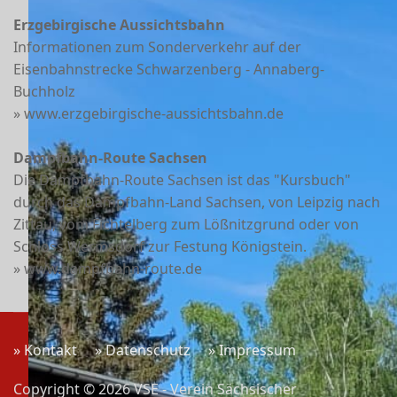
Erzgebirgische Aussichtsbahn
Informationen zum Sonderverkehr auf der
Eisenbahnstrecke Schwarzenberg - Annaberg-
Buchholz
» www.erzgebirgische-aussichtsbahn.de
Dampfbahn-Route Sachsen
Die Dampfbahn-Route Sachsen ist das "Kursbuch"
durch das Dampfbahn-Land Sachsen, von Leipzig nach
Zittau, vom Fichtelberg zum Lößnitzgrund oder von
Schloss Wermsdorf zur Festung Königstein.
» www.dampfbahn-route.de
» Kontakt
» Datenschutz
» Impressum
Copyright © 2026 VSE - Verein Sächsischer