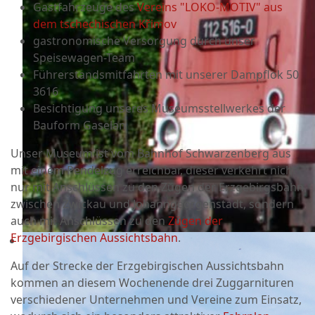
Gastfahrzeuge des
Vereins "LOKO-MOTIV" aus
dem tschechischen
Křimov
gastronomische Versorgung durch unser
Speisewagen-Team
Führerstandsmitfahrten mit unserer Dampflok 50
3616
Besichtigung unseres Museumsstellwerkes der
Bauform Gaselan
Unser Museum ist vom Bahnhof Schwarzenberg aus
mit einem Pendelzug erreichbar, dieser verkehrt nicht
nur mit Anschlüssen zu den Zügen der Erzgebirgsbahn
zwischen Zwickau und Johanngeorgenstadt, sondern
auch mit Anschlüssen zu den
Zügen der
Erzgebirgischen Aussichtsbahn
.
Auf der Strecke der Erzgebirgischen Aussichtsbahn
kommen an diesem Wochenende drei Zuggarnituren
verschiedener Unternehmen und Vereine zum Einsatz,