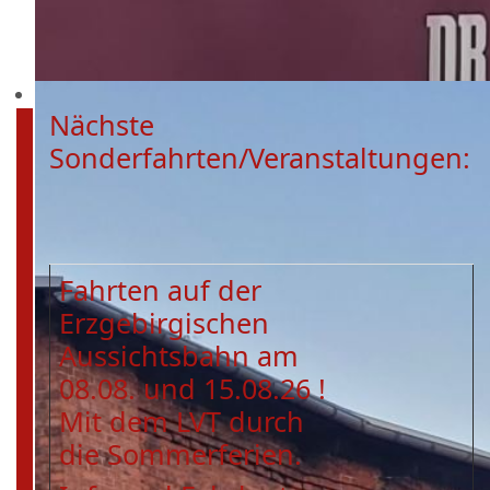
Nächste
Sonderfahrten/Veranstaltungen:
Fahrten auf der
Erzgebirgischen
Aussichtsbahn am
08.08. und 15.08.26 !
Mit dem LVT durch
die Sommerferien.