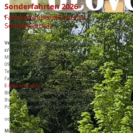
Sonderfahrten 2026
Fahrkartenbestellung für
Sonderfahrten
Verein Sächs. Eisenbahnfreunde e.V.
c/o Olaf Gläser
Mittelstrasse 6
09113 Chemnitz
Telefon: 0371 3302696
Fax: 0371 3159931
E-Mail schreiben
Bitte geben Sie bei Ihrer Bestellung per E-Mail auch
Ihre Postadresse mit an, diese wird für den
Postversand der Fahrkarten benötigt. Vielen Dank
oder
Martina Haas