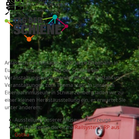
Anlässlich des Jubiläums "200 Jahre Eisenbahn in
Europa" finden zum Tag der Schiene ein
Veranstaltungswochenende mit einer Vielzahl von
Veranstaltungen zum Thema statt. In unserem
Eisenbahnmuseum in Schwarzenberg laden wir zu
einer kleinen Herbstausstellung ein, es erwartet Sie
unter anderem:
Ausstellung unserer Museumsfahrzeuge
Gastfahrzeuge der Firma
Railsystems RP aus
Gotha