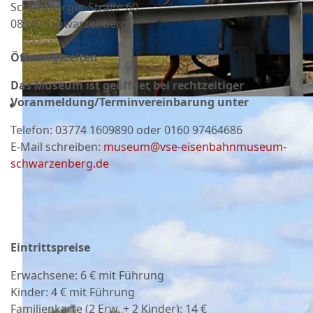
Schneeberger Straße 60
08340 Schwarzenberg
Öffnungszeiten
Das Museum ist geöffnet bei rechtzeitiger
Voranmeldung/Terminvereinbarung unter
Telefon:
03774 1609890 oder 0160 97464686
E-Mail schreiben:
museum@vse-eisenbahnmuseum-
schwarzenberg.de
Eintrittspreise
Erwachsene: 6 € mit Führung
Kinder: 4 € mit Führung
Familienkarte (2 Erw. + 2 Kinder): 14 €