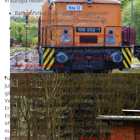
in Europa reisen:
Bahnhofsfest in Schlettau (Erzgeb) vom
Eisenbahnverein Bahnhof Schlettau e.V.
Für die bequeme Weiterreise zu den
Veranstaltungen bei der
Pressnitztalbahn in
Jöhstadt
und der
Fichtelbergbahn
verkehrt ab
Annaberg-Buchholz Süd eine Sonderbuslinie mit
einem historischen Bus -
hier geht es zum
Fahrplan dieser Linie
Für nahezu alle Veranstaltungen die im Rahmen des
Jubiläums "200 Jahre Eisenbahn in Europa" stattfinden,
gibt es ein Veranstaltungsticket, dass bei allen
Veranstaltungen und auch in den Zügen der
Erzgebirgischen Aussichtsbahn und im
Eisenbahnmuseum gilt. Auch für Ihre Anreise mit dem
öffentlichen Personennahverkehr ist dieses Ticket
nutzbar! Informieren Sie sich bitte über dieses
einmalige Veranstaltungsticket
auf den Seiten des