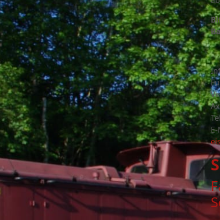
ab
Bi
Ba
In
Fü
Ve
Ax
Te
E-
ei
S
F
S