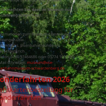
weichende Eintrittspreise anfallen.
tte beachten Sie, dass im Museum nur
rzahlung möglich ist!
formationen zum Museum / Bestellung
hrungen usw.
rein Sächs. Eisenbahnfreunde e.V.
el Schlenkrich
lefon: 0160 97464686 oder
03774 1609890
Mail schreiben:
museum@vse-
senbahnmuseum-schwarzenberg.de
onderfahrten 2026
ahrkartenbestellung für
onderfahrten