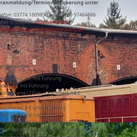
ranmeldung/Terminvereinbarung unter
lefon:
03774 1609890 oder 0160 97464686
Mail schreiben:
museum@vse-
senbahnmuseum-schwarzenberg.de
ntrittspreise
wachsene: 6 € mit Führung
nder: 4 € mit Führung
milienkarte (2 Erw. + 2 Kinder): 14 €
wachsene: 4 € ohne Führung
nder: 2 € ohne Führung
milienkarte (2 Erw. + 2 Kinder): 10 €
i Sonderveranstaltungen können ggf.