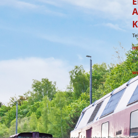
E
A
K
Te
in
In
ww