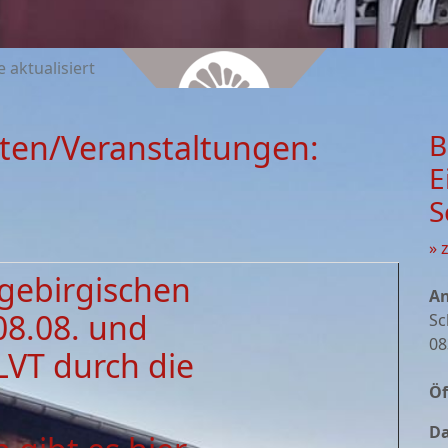
e aktualisiert
ten/Veranstaltungen:
B
E
S
» 
zgebirgischen
An
08.08. und
Sc
08
LVT durch die
Öf
Da