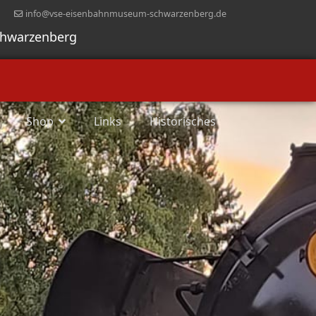
info@vse-eisenbahnmuseum-schwarzenberg.de
chwarzenberg
Shop
Links
Historisches