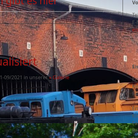
 gibt es hier
Vo
Te
E-
ei
alisiert
Ei
-09/2021 in unserer
» Galerie
Er
Ki
Fa
Er
Ki
Fa
Be