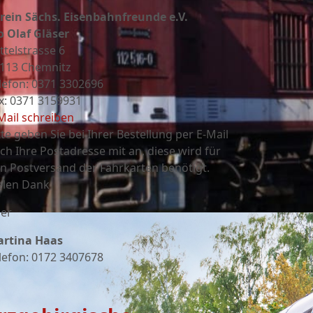
rein Sächs. Eisenbahnfreunde e.V.
o Olaf Gläser
ttelstrasse 6
113 Chemnitz
lefon: 0371 3302696
x: 0371 3159931
Mail schreiben
tte geben Sie bei Ihrer Bestellung per E-Mail
ch Ihre Postadresse mit an, diese wird für
n Postversand der Fahrkarten benötigt.
elen Dank
er
rtina Haas
lefon: 0172 3407678