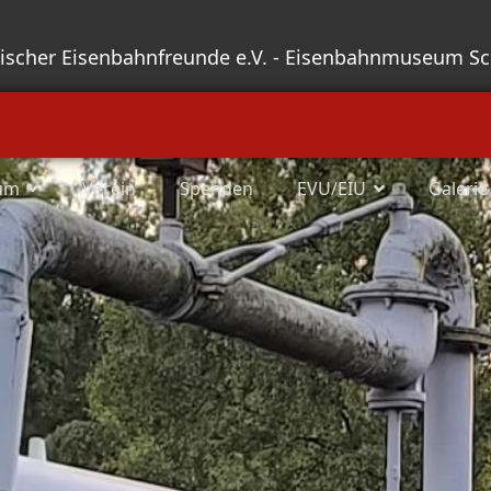
sischer Eisenbahnfreunde e.V. - Eisenbahnmuseum S
um
Verein
Spenden
EVU/EIU
Galerie