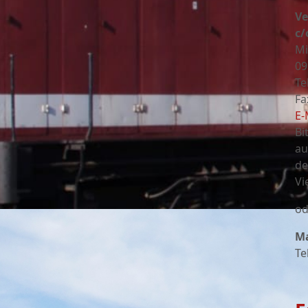
Ve
c/
Mi
09
Te
Fa
E-
Bi
au
de
Vi
od
Ma
Te