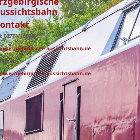
rzgebirgische
ussichtsbahn
ontakt
l: 03774/1609899
fo@erzgebirgische-aussichtsbahn.de
ternet:
w.erzgebirgische-aussichtsbahn.de