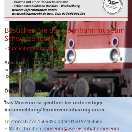
Besuchen Sie das Eisenbahnmuseum
Schwarzenberg
» zum Fahrzeugbestand
Anschrift
Schneeberger Straße 60
08340 Schwarzenberg
Öffnungszeiten
Das Museum ist geöffnet bei rechtzeitiger
Voranmeldung/Terminvereinbarung unter
Telefon:
03774 1609890 oder 0160 97464686
E-Mail schreiben:
museum@vse-eisenbahnmuseum-