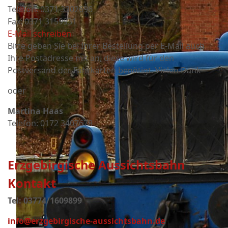
Telefon: 0371 3302696
Fax: 0371 3159931
E-Mail schreiben
Bitte geben Sie bei Ihrer Bestellung per E-Mail auch
Ihre Postadresse mit an, diese wird für den
Postversand der Fahrkarten benötigt. Vielen Dank
oder
Martina Haas
Telefon: 0172 3407678
Erzgebirgische Aussichtsbahn
Kontakt
Tel: 03774/1609899
info@erzgebirgische-aussichtsbahn.de