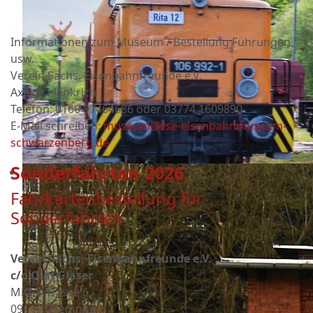
Informationen zum Museum / Bestellung Führungen
usw.
Verein Sächs. Eisenbahnfreunde e.V.
Axel Schlenkrich
Telefon: 0160 97464686 oder
03774 1609890
E-Mail schreiben:
museum@vse-eisenbahnmuseum-
schwarzenberg.de
Sonderfahrten 2026
Fahrkartenbestellung für
Sonderfahrten
Verein Sächs. Eisenbahnfreunde e.V.
c/o Olaf Gläser
Mittelstrasse 6
09113 Chemnitz