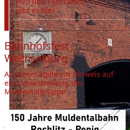
Info und Fahrkarten
gibt es hier
Bahnhofsfest
Wechselburg
An dieser Stelle ein Hinweis auf
eine Veranstaltung der
Muldentalgruppe