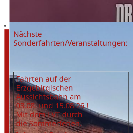
Nächste
Sonderfahrten/Veranstaltungen:
Fahrten auf der
Erzgebirgischen
Aussichtsbahn am
08.08. und 15.08.26 !
Mit dem LVT durch
die Sommerferien.