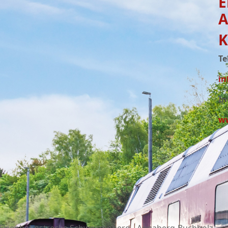
E
A
K
Te
in
In
ww