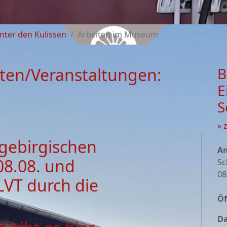
nter den Kulissen
Arbeiten im Museum
ten/Veranstaltungen:
B
E
S
» 
zgebirgischen
An
08.08. und
Sc
08
LVT durch die
Öf
Da