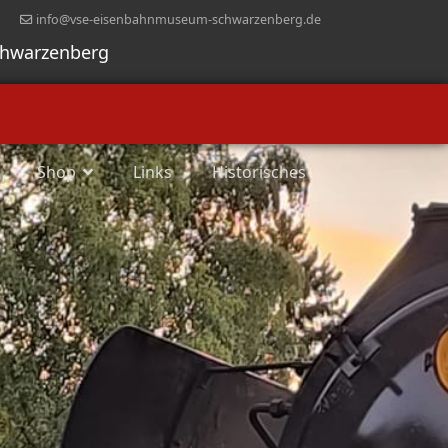
info@vse-eisenbahnmuseum-schwarzenberg.de
chwarzenberg
Shop
Links
Historisches