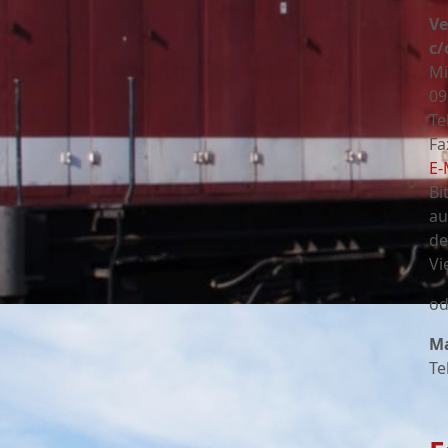
Ve
c/
Mi
09
Te
Fa
E-
Bi
au
de
Vi
od
Ma
Te