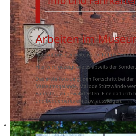
Info und Fahrkarten
Arbeiten im Muse
Neu auf unserer Seite ist die Rubrik "Hinter
Hier wird gezeigt wie es abseits der Sonder
Das erste Foto zeigt den Fortschritt bei de
Museumsgelände. Marode Stützwände werde
Bahnsteig zu gewährleisten. Eine dadurch 
und bequemeres ein bzw. aussteigen.