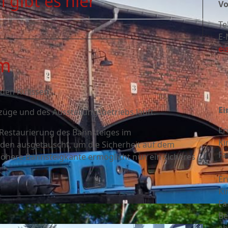
 gibt es hier
Vo
Te
E-
ei
um
 den Kulissen".
Ei
züge und des Ausstellungsbetriebs läuft.
Er
r Restaurierung des Bahnsteiges im
Ki
n ausgetauscht, um die Sicherheit auf dem
Fa
höhere Bahnsteigkante ermöglicht nun ein sicheres
Er
Ki
Fa
Be