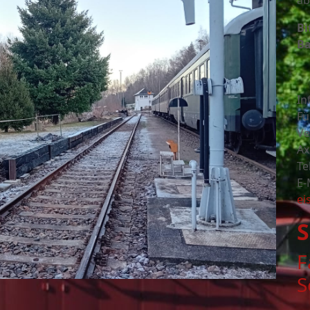
ab
Bi
Ba
In
Fü
Ve
Ax
Te
E-
ei
S
F
S