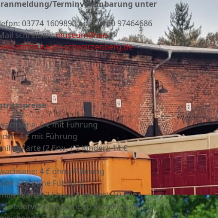
ranmeldung/Terminvereinbarung unter
lefon:
03774 1609890 oder 0160 97464686
Mail schreiben:
museum@vse-
senbahnmuseum-schwarzenberg.de
ntrittspreise
wachsene: 6 € mit Führung
nder: 4 € mit Führung
milienkarte (2 Erw. + 2 Kinder): 14 €
wachsene: 4 € ohne Führung
nder: 2 € ohne Führung
milienkarte (2 Erw. + 2 Kinder): 10 €
i Sonderveranstaltungen können ggf.