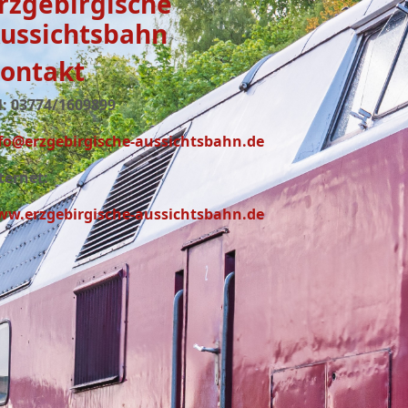
rzgebirgische
ussichtsbahn
ontakt
l: 03774/1609899
fo@erzgebirgische-aussichtsbahn.de
ternet:
w.erzgebirgische-aussichtsbahn.de