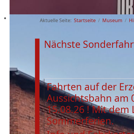
Aktuelle Seite:
Startseite
Museum
Hi
Nächste Sonderfahr
Fahrten auf der Er
Aussichtsbahn am 
15.08.26 ! Mit dem 
Sommerferien.