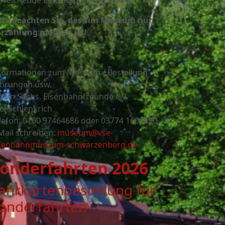
weichende Eintrittspreise anfallen.
tte beachten Sie, dass im Museum nur
rzahlung möglich ist!
formationen zum Museum / Bestellung
hrungen usw.
rein Sächs. Eisenbahnfreunde e.V.
el Schlenkrich
lefon: 0160 97464686 oder
03774 1609890
Mail schreiben:
museum@vse-
senbahnmuseum-schwarzenberg.de
onderfahrten 2026
ahrkartenbestellung für
onderfahrten