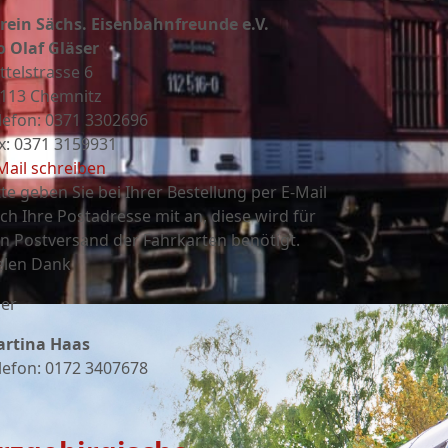
rein Sächs. Eisenbahnfreunde e.V.
o Olaf Gläser
ttelstrasse 6
113 Chemnitz
lefon: 0371 3302696
x: 0371 3159931
Mail schreiben
tte geben Sie bei Ihrer Bestellung per E-Mail
ch Ihre Postadresse mit an, diese wird für
n Postversand der Fahrkarten benötigt.
elen Dank
er
rtina Haas
lefon: 0172 3407678