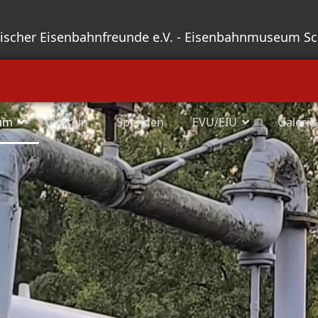
sischer Eisenbahnfreunde e.V. - Eisenbahnmuseum S
um
Verein
Spenden
EVU/EIU
Galerie