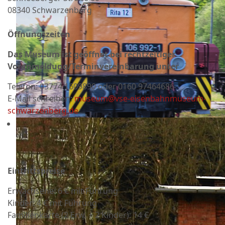
08340 Schwarzenberg
Öffnungszeiten
Das Museum ist geöffnet bei rechtzeitiger
Voranmeldung/Terminvereinbarung unter
Telefon:
03774 1609890 oder 0160 97464686
E-Mail schreiben:
museum@vse-eisenbahnmuseum-
schwarzenberg.de
Eintrittspreise
Erwachsene: 6 € mit Führung
Kinder: 4 € mit Führung
Familienkarte (2 Erw. + 2 Kinder): 14 €