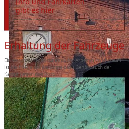
Info und Fahrkarten
gibt es hier
Erhaltung der Fahrzeuge
Ein wesentlicher Bestandteil der Arbeiten im Museum
ist die Pflege der Exponate dazu Gehört auch der
Kampf gegen den Rost.