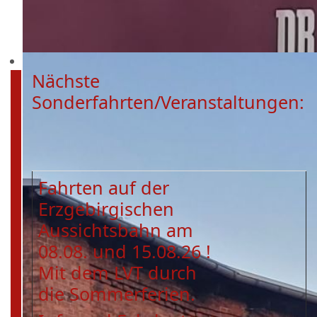
Nächste
Sonderfahrten/Veranstaltungen:
Fahrten auf der
Erzgebirgischen
Aussichtsbahn am
08.08. und 15.08.26 !
Mit dem LVT durch
die Sommerferien.