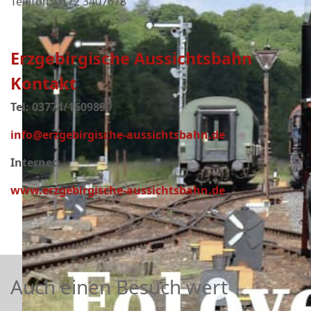
Telefon: 0172 3407678
Erzgebirgische Aussichtsbahn
Kontakt
Tel: 03774/1609899
info@erzgebirgische-aussichtsbahn.de
Internet:
www.erzgebirgische-aussichtsbahn.de
Auch einen Besuch wert