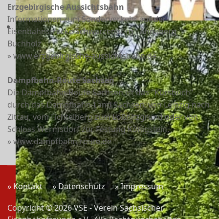
Erzgebirgische Aussichtsbahn
Informationen zum Sonderverkehr auf der
Eisenbahnstrecke Schwarzenberg - Annaberg-
Buchholz
» www.erzgebirgische-aussichtsbahn.de
Dampfbahn-Route Sachsen
Die Dampfbahn-Route Sachsen ist das "Kursbuch"
durch das Dampfbahn-Land Sachsen, von Leipzig nach
Zittau, vom Fichtelberg zum Lößnitzgrund oder von
Schloss Wermsdorf zur Festung Königstein.
» www.dampfbahn-route.de
» Kontakt
» Datenschutz
» Impressum
Copyright © 2026 VSE - Verein Sächsischer