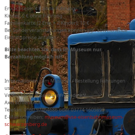
Erwachsene: 4 € ohne Führung
Kinder: 2 € ohne Führung
Familienkarte (2 Erw. + 2 Kinder): 10 €
Bei Sonderveranstaltungen können ggf. abweichende
Eintrittspreise anfallen.
Bitte beachten Sie, dass im Museum nur
Barzahlung möglich ist!
Informationen zum Museum / Bestellung Führungen
usw.
Verein Sächs. Eisenbahnfreunde e.V.
Axel Schlenkrich
Telefon: 0160 97464686 oder
03774 1609890
E-Mail schreiben:
museum@vse-eisenbahnmuseum-
schwarzenberg.de