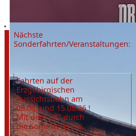
Nächste
Sonderfahrten/Veranstaltungen:
Fahrten auf der
Erzgebirgischen
Aussichtsbahn am
08.08. und 15.08.26 !
Mit dem LVT durch
die Sommerferien.