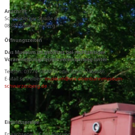
Anschrift
Schneeberger Straße 60
08340 Schwarzenberg
Öffnungszeiten
Das Museum ist geöffnet bei rechtzeitiger
Voranmeldung/Terminvereinbarung unter
Telefon:
03774 1609890 oder 0160 97464686
E-Mail schreiben:
museum@vse-eisenbahnmuseum-
schwarzenberg.de
Eintrittspreise
Erwachsene: 6 € mit Führung