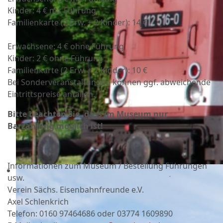
Kinder: 4 € mit Führung
Familienkarte (2 Erw. + 2 Kinder): 14 €
Erwachsene: 4 € ohne Führung
Kinder: 2 € ohne Führung
Familienkarte (2 Erw. + 2 Kinder): 10 €
Bei Sonderveranstaltungen können ggf. abweichende
Eintrittspreise anfallen.
Bitte beachten Sie, dass im Museum nur
Barzahlung möglich ist!
Informationen zum Museum / Bestellung Führungen
usw.
Verein Sächs. Eisenbahnfreunde e.V.
Axel Schlenkrich
Telefon: 0160 97464686 oder
03774 1609890