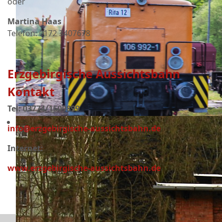
oder
Martina Haas
Telefon: 0172 3407678
Erzgebirgische Aussichtsbahn
Kontakt
Tel: 03774/1609899
info@erzgebirgische-aussichtsbahn.de
Internet:
www.erzgebirgische-aussichtsbahn.de