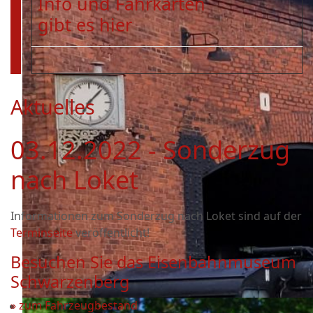
Info und Fahrkarten
gibt es hier
Aktuelles
03.12.2022 - Sonderzug
nach Loket
Informationen zum Sonderzug nach Loket sind auf der
Terminseite
veröffentlicht!
Besuchen Sie das Eisenbahnmuseum
Schwarzenberg
» zum Fahrzeugbestand