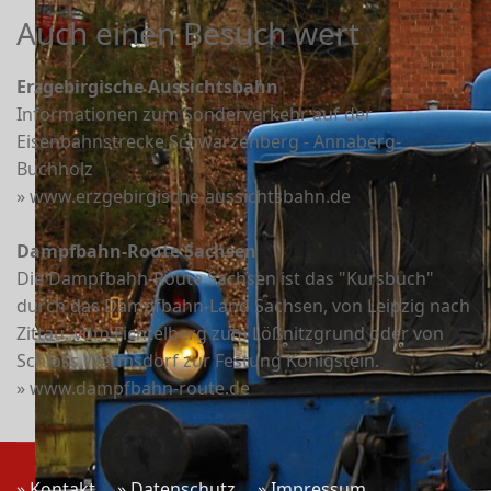
Auch einen Besuch wert
Erzgebirgische Aussichtsbahn
Informationen zum Sonderverkehr auf der
Eisenbahnstrecke Schwarzenberg - Annaberg-
Buchholz
» www.erzgebirgische-aussichtsbahn.de
Dampfbahn-Route Sachsen
Die Dampfbahn-Route Sachsen ist das "Kursbuch"
durch das Dampfbahn-Land Sachsen, von Leipzig nach
Zittau, vom Fichtelberg zum Lößnitzgrund oder von
Schloss Wermsdorf zur Festung Königstein.
» www.dampfbahn-route.de
» Kontakt
» Datenschutz
» Impressum