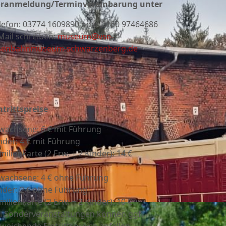
ranmeldung/Terminvereinbarung unter
lefon:
03774 1609890 oder 0160 97464686
Mail schreiben:
museum@vse-
senbahnmuseum-schwarzenberg.de
ntrittspreise
wachsene: 6 € mit Führung
nder: 4 € mit Führung
milienkarte (2 Erw. + 2 Kinder): 14 €
wachsene: 4 € ohne Führung
nder: 2 € ohne Führung
milienkarte (2 Erw. + 2 Kinder): 10 €
i Sonderveranstaltungen können ggf.