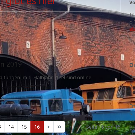
 gibt es hier
Vo
Te
E-
ei
en 2019
Ei
Er
tungen im 1. Halbjahr 2019 sind online.
Ki
Fa
Er
Ki
Fa
3
14
15
16
Seite 16 von 16
Be