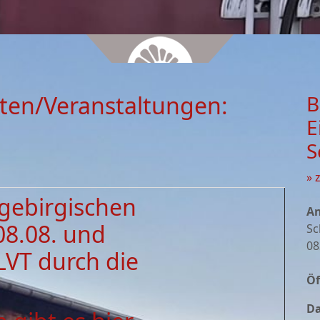
ten/Veranstaltungen:
B
E
S
» 
zgebirgischen
An
08.08. und
Sc
08
LVT durch die
Öf
Da