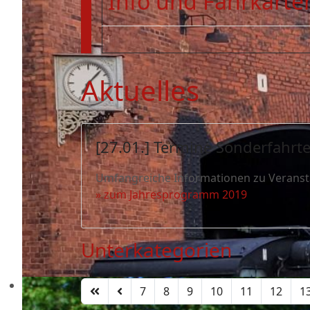
Info und Fahrkarten
Aktuelles
[27.01.] Termine Sonderfahrt
Umfangreiche Informationen zu Veranstal
» zum Jahresprogramm 2019
Unterkategorien
7
8
9
10
11
12
1