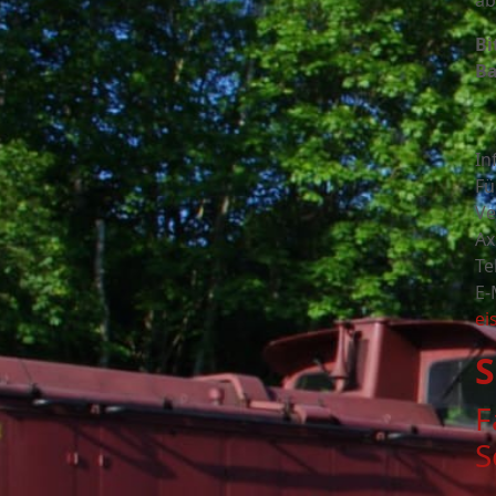
ab
Bi
Ba
In
Fü
Ve
Ax
Te
E-
ei
S
F
S