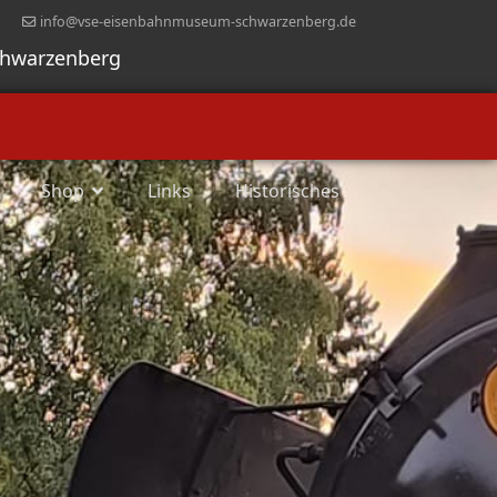
info@vse-eisenbahnmuseum-schwarzenberg.de
chwarzenberg
Shop
Links
Historisches