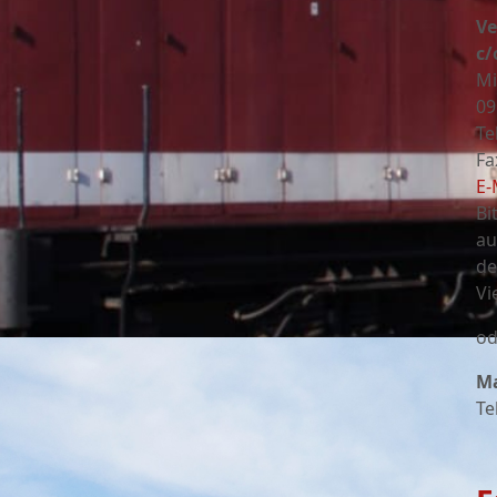
Ve
c/
Mi
09
Te
Fa
E-
Bi
au
de
Vi
od
Ma
Te