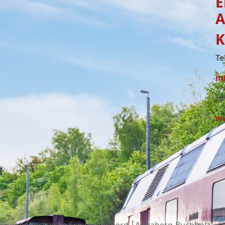
E
A
K
Te
in
In
ww