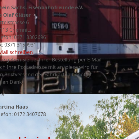
rein Sächs. Eisenbahnfreunde e.V.
o Olaf Gläser
ttelstrasse 6
113 Chemnitz
lefon: 0371 3302696
x: 0371 3159931
Mail schreiben
tte geben Sie bei Ihrer Bestellung per E-Mail
ch Ihre Postadresse mit an, diese wird für
n Postversand der Fahrkarten benötigt.
elen Dank
er
rtina Haas
lefon: 0172 3407678