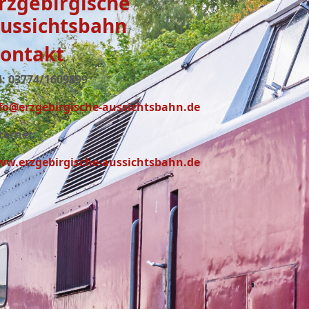
rzgebirgische
ussichtsbahn
ontakt
l: 03774/1609899
fo@erzgebirgische-aussichtsbahn.de
ternet:
w.erzgebirgische-aussichtsbahn.de