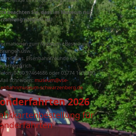
weichende Eintrittspreise anfallen.
tte beachten Sie, dass im Museum nur
rzahlung möglich ist!
formationen zum Museum / Bestellung
hrungen usw.
rein Sächs. Eisenbahnfreunde e.V.
el Schlenkrich
lefon: 0160 97464686 oder
03774 1609890
Mail schreiben:
museum@vse-
senbahnmuseum-schwarzenberg.de
onderfahrten 2026
ahrkartenbestellung für
onderfahrten