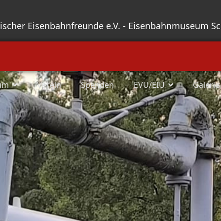
sischer Eisenbahnfreunde e.V. - Eisenbahnmuseum S
um
Verein
Spenden
EVU/EIU
Galerie