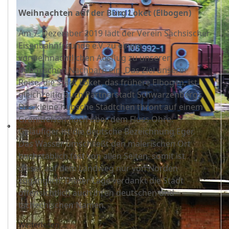
Weihnachten auf der Burg Loket (Elbogen)
Am 7. Dezember 2019 lädt der Verein Sächsischer
Eisenbahnfreunde e.V. zu einem
vorweihnachtlichen Ausflug zu unseren
böhmischen Nachbarn ein. Das Ziel unserer
Reise, die Stadt Loket, das frühere Elbogen, ist
gleichzeitig auch Partnerstadt Schwarzenbergs.
Das kleine hübsche Städtchen thront auf einem
Granitfelsen hoch über dem Fluss Ohře.
Geläufiger ist die deutsche Bezeichnung Eger.
Das Wasser umschließt den malerischen Ort
buchstäblich fast von allen Seiten, somit ist
dieser auf dem Landweg nur von Norden
zugänglich. Dieser Lage verdankt die Stadt
offensichtlich auch ihren deutschen und
tschechischen Namen.
Weiterlesen …