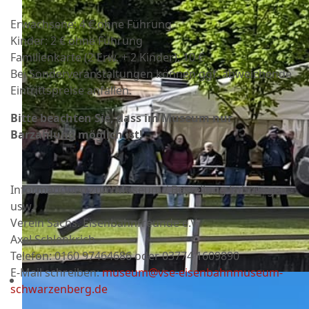
Erwachsene: 4 € ohne Führung
Kinder: 2 € ohne Führung
Familienkarte (2 Erw. + 2 Kinder): 10 €
Bei Sonderveranstaltungen können ggf. abweichende
Eintrittspreise anfallen.
Bitte beachten Sie, dass im Museum nur
Barzahlung möglich ist!
Informationen zum Museum / Bestellung Führungen
usw.
Verein Sächs. Eisenbahnfreunde e.V.
Axel Schlenkrich
Telefon: 0160 97464686 oder
03774 1609890
E-Mail schreiben:
museum@vse-eisenbahnmuseum-
schwarzenberg.de