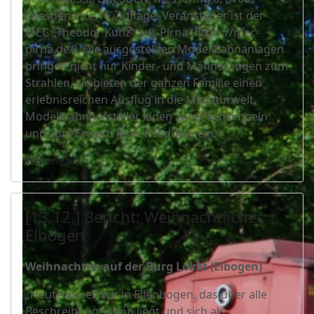
Dresden ihre 16. Auflage. Veranstalter ist der
MEC „Theodor Kunz“ aus Pirna (https://mec-
pirna.de/). Die ausgestellten Modellbahnanlagen
bringen nicht nur Kinder- und Männeraugen zum
Strahlen, sie bieten der ganzen Familie einen
erlebnisreichen Ausflug in die Miniaturwelt.
Modellbahnhersteller laden zum Fachsimpeln
und zum Erwerb ihrer Produkte ein.
Weiterlesen …
[13.12.] Bericht: Weihnachtliches
Elbogen
Weihnachten auf der Burg Loket (Elbogen)
„Heute waren wir in Ellenbogen, das über alle
Beschreibung schön liegt und sich als