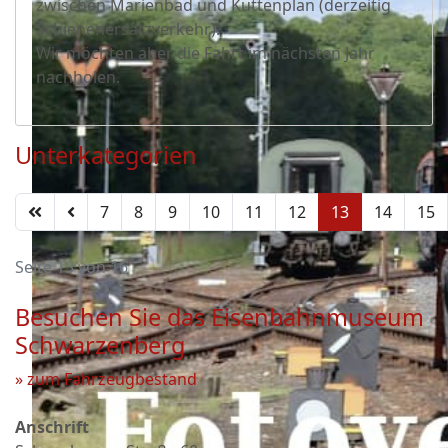
zwischen Marienbad und Kuttenplan (derzeitig
Schienenersatzverkehr).
Wir möchten aber die Fahrt im nächsten Jahr
nachholen.
Unterkategorien
7
8
9
10
11
12
13
14
15
Seite 13 von 16
Besuchen Sie das Eisenbahnmuseum
Schwarzenberg
» zum Fahrzeugbestand
Anschrift