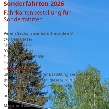
Sonderfahrten 2026
Fahrkartenbestellung für
Sonderfahrten
Verein Sächs. Eisenbahnfreunde e.V.
c/o Olaf Gläser
Mittelstrasse 6
09113 Chemnitz
Telefon: 0371 3302696
Fax: 0371 3159931
E-Mail schreiben
Bitte geben Sie bei Ihrer Bestellung per E-Mail auch
Ihre Postadresse mit an, diese wird für den
Postversand der Fahrkarten benötigt. Vielen Dank
oder
Martina Haas