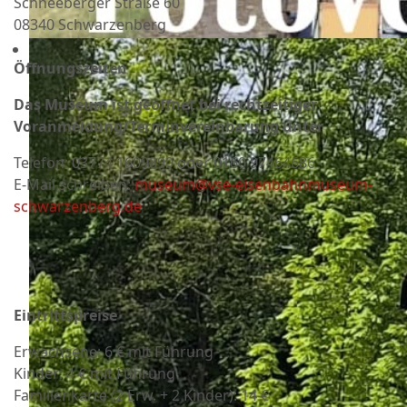
Schneeberger Straße 60
08340 Schwarzenberg
Öffnungszeiten
Das Museum ist geöffnet bei rechtzeitiger
Voranmeldung/Terminvereinbarung unter
Telefon:
03774 1609890 oder 0160 97464686
E-Mail schreiben:
museum@vse-eisenbahnmuseum-
schwarzenberg.de
Eintrittspreise
Erwachsene: 6 € mit Führung
Kinder: 4 € mit Führung
Familienkarte (2 Erw. + 2 Kinder): 14 €