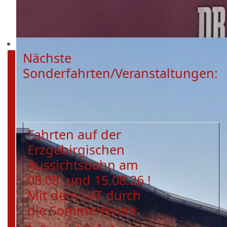
Nächste
Sonderfahrten/Veranstaltungen:
Fahrten auf der
Erzgebirgischen
Aussichtsbahn am
08.08. und 15.08.26 !
Mit dem LVT durch
die Sommerferien.