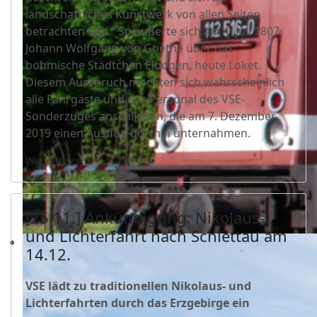
landschaftliches Kunstwerk von allen Seiten
betrachten läßt.“ So äußerte sich am 1. Juli 1807
Johann Wolfgang von Goethe über das
böhmische Städtchen Elbogen, heute Loket.
Diesem Ausspruch mochten sich wahrscheinlich
alle Fahrgäste und das Personal des VSE-
Sonderzuges anschließen, die am 7. Dezember
2019 einen Ausflug dorthin unternahmen.
Weiterlesen …
[25.11.] Ankündigung: Nikolaus-
und Lichterfahrt nach Schlettau am
14.12.
VSE lädt zu traditionellen Nikolaus- und
Lichterfahrten durch das Erzgebirge ein