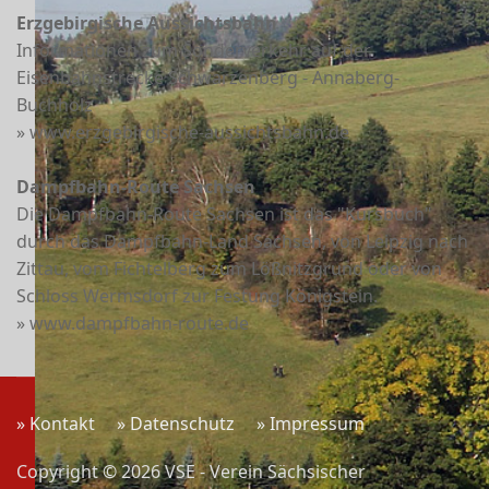
Erzgebirgische Aussichtsbahn
Informationen zum Sonderverkehr auf der
Eisenbahnstrecke Schwarzenberg - Annaberg-
Buchholz
» www.erzgebirgische-aussichtsbahn.de
Dampfbahn-Route Sachsen
Die Dampfbahn-Route Sachsen ist das "Kursbuch"
durch das Dampfbahn-Land Sachsen, von Leipzig nach
Zittau, vom Fichtelberg zum Lößnitzgrund oder von
Schloss Wermsdorf zur Festung Königstein.
» www.dampfbahn-route.de
» Kontakt
» Datenschutz
» Impressum
Copyright © 2026 VSE - Verein Sächsischer