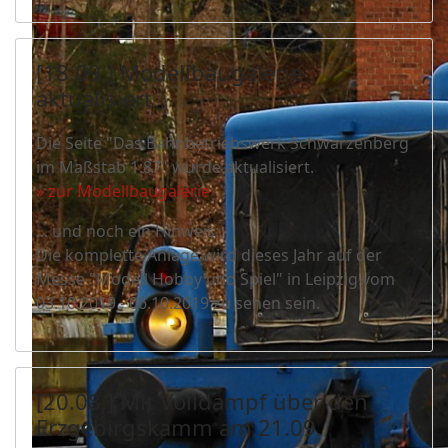
[18.09.] Modellbaugalerie
aktualisiert
Die Seite "Das Bahnbetriebswerk Schwarzenberg
im Maßstab 1:87" wurde aktualisiert.
» zur Modellbaugalerie
... und noch ein Hinweis:
Die komplette Anlage wird dieses Jahr auf der
Messe "Modell Hobby und Spiel" in Leipzig vom
03.10.2019 - 06.10.2019 zu sehen sein.
[20.08.] Mit Volldampf über den
Erzgebirgskamm am 21.09.