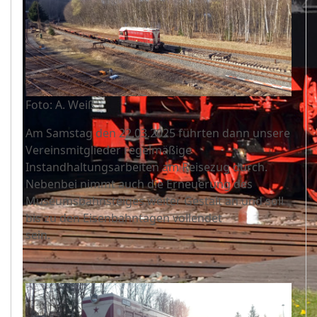
Foto: A. Weiß
Am Samstag den 22.03.2025 führten dann unsere
Vereinsmitglieder regelmäßige
Instandhaltungsarbeiten am Reisezug durch.
Nebenbei nimmt auch die Erneuerung des
Museumsbahnsteiges weiter Gestalt an und soll
bis zu den Eisenbahntagen vollendet
sein.