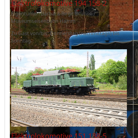
Elektrolokomotive 194 158-2
Eigentümer: Barbara-Birgit Brunne /
Museumseisenbahn Hamm
Zu Gast von/bis: Donnerstag (nachmittags) bis
Sonntag
Elektrolokomotive 151 138-5