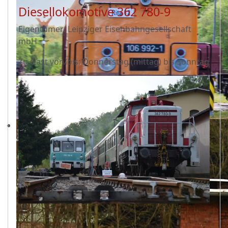
Diesellokomotive 362 780-9
Eigentümer: Leipziger Eisenbahngesellschaft
mbH
Zu Gast von/bis: Donnerstag (mittag) bis Sonntag