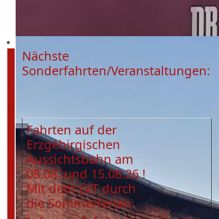
Nächste
Sonderfahrten/Veranstaltungen:
Fahrten auf der
Erzgebirgischen
Aussichtsbahn am
08.08. und 15.08.26 !
Mit dem LVT durch
die Sommerferien.