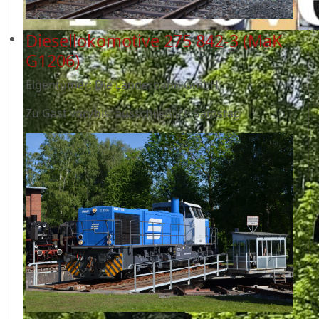
Diesellokomotive 275 842-3 (MaK
G1206)
Eigentümer: Die Länderbahn GmbH
Zu Gast von/bis: ausschließlich Samstag