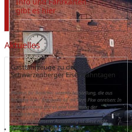
Info und Fahrkarten
gibt es hier
Aktuelles
Gastfahrzeuge zu den 31.
Schwarzenberger Eisenbahntagen
Hinweis für Besucher unserer Ausstellung, die aus
Richtung Aue / Autobahn A4 mit dem Pkw anreisen: In
Schwarzenberg gibt es eine Umleitung der
Bundesstraße B101 die ab Aue ausgeschildert ist. Für
die Besucher unserer Ausstellung ist diese nicht
relevant. Aufgrund eingeschränkter