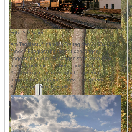
Foto: S. Fischer
Am Tag darauf, nämlich Freitag den 21.03.2025
fanden Rangierarbeiten mit den länger
abgestellten Güterzugwagen statt. Wofür soll
aber aktuell noch ein Geheimnis bleiben.
Auch wurden die im Eisenbahnmuseum
abgestellten Containertragwagen für einen
Abtransport bereitgestellt,