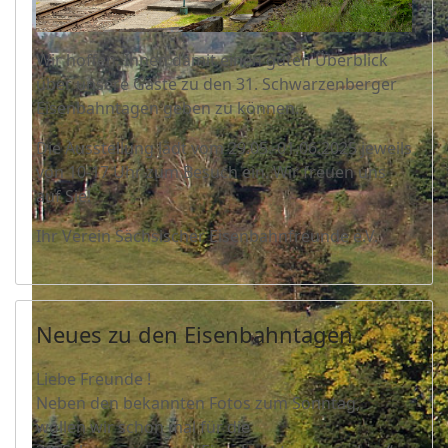
Wir hoffen, Ihnen damit einen guten Überblick
über unsere Gäste zu den 31. Schwarzenberger
Eisenbahntagen geben zu können.
Die Ausstellung lädt vom 29.05.-01.06.2025 jeweils
von 10-17 Uhr zum Besuch ein. Wir freuen uns
auf Sie!
Ihr Verein Sächsischer Eisenbahnfreunde e.V.
Neues zu den Eisenbahntagen
Liebe Freunde !
Neben den bekannten Fotos zum Sonntag,
wollen wir schon mal für die