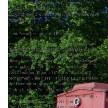
Parkplatzkapazität in unserem Gelände empfehlen
wir über die Altstadt Schwarzenberg zum Bahnhof
Schwarzenberg anzureisen und unseren Pendelzug zu
benutzen.
Liebe Besucherinnen und Besucher,
wir möchten Ihnen einen kleinen Überblick über
die Gastfahrzeuge unserer 31. Schwarzenberger
Eisenbahntage geben. Uns bzw. Sie erwartet
dieses Jahr eine ausgesprochen bunte Mischung
an verschiedensten Fahrzeugen, welche an
verschiedenen Tagen an unserer Ausstellung
teilnehmen. Viele dieser Fahrzeuge sind während
der Eisenbahntage mit Personal besetzt.
Dadurch haben Sie die Möglichkeit, die
Fahrzeuge auch näher kennenzulernen und ggf.
Fragen stellen zu können, sofern es das
Betriebsgeschehen (z.B. bei Vor- oder