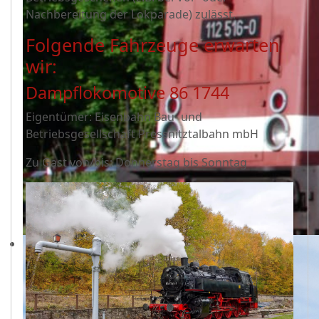
Nachbereitung der Lokparade) zulässt.
Folgende Fahrzeuge erwarten
wir:
Dampflokomotive 86 1744
Eigentümer: Eisenbahn Bau- und
Betriebsgesellschaft Pressnitztalbahn mbH
Zu Gast von/bis: Donnerstag bis Sonntag