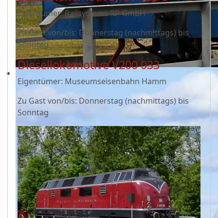
Eigentümer: Railsystems RP GmbH
Zu Gast von/bis: Donnerstag (nachmittags) bis
Sonntag
Diesellokomotive V200 033
Eigentümer: Museumseisenbahn Hamm
Zu Gast von/bis: Donnerstag (nachmittags) bis
Sonntag