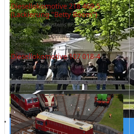
Diesellokomotive 218 469-5
(Lackierung "Betty Boom")
Eigentümer: Railsystems RP GmbH
Zu Gast von/bis: Donnerstag (nachmittags) bis
Sonntag
Diesellokomotive 107 018-4
Eigentümer: Railsystems RP GmbH
Zu Gast von/bis: Donnerstag (nachmittags) bis
Sonntag