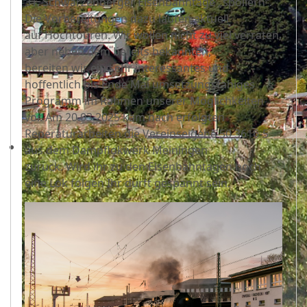
31. Schwarzenberger Eisenbahntage „spoilern“.
Die Vorbereitungen dazu laufen aktuell
auf Hochtouren. Wir wollen nicht zu viel verraten,
aber neben dem bereits bekannten,
bereiten wir ein sehr interessantes und
hoffentlich bis Ende Mai umsetzungsfähiges
Programm im Rahmen unserer Möglichkeiten
vor. Am 20.03.2025 kam nach erfolgten
Reperaturarbeiten die Vereinseigene 50 3616-5
aus dem Dampflokwerk Meiningen
zurück. Wird ihr zu den Eisenbahntagen noch
eine Lok folgen Ihr dürft gespannt sein.