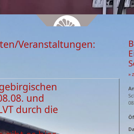
ten/Veranstaltungen:
B
E
S
» 
zgebirgischen
An
08.08. und
Sc
08
LVT durch die
Öf
Da