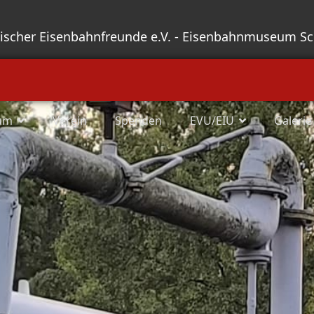
sischer Eisenbahnfreunde e.V. - Eisenbahnmuseum S
um
Verein
Spenden
EVU/EIU
Galerie