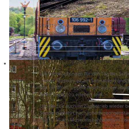
218 319 der Railsystems RP nimmt am Stellw
Führerstandsmitfahrten bereitgestellt wird - 
[15.09.] Tag der Schiene im
Die Vorbereitungen für den Tag der Sc
- unser Museum ist am Sonnabend und So
Uhr geöffnet. Unsere frisch aus der Ha
unter Dampf zu erleben sein.
Um die Lok auch im Zugbetrieb wieder be
Sonderzugfahrt nach Johanngeorgenstad
Zug 17:15 am Museumsbahnsteig im Ei