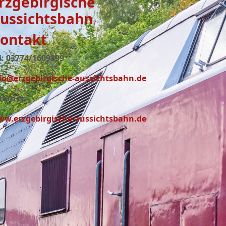
rzgebirgische
ussichtsbahn
ontakt
l: 03774/1609899
fo@erzgebirgische-aussichtsbahn.de
ternet:
w.erzgebirgische-aussichtsbahn.de