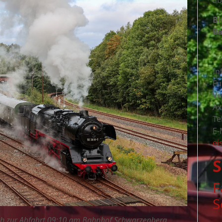
ab
Bi
Ba
In
Fü
Ve
Ax
Te
E-
ei
S
F
S
ch zur Abfahrt 09:10 am Bahnhof Schwarzenberg