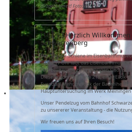
(Erzgeb) bereit! Foto:VSE
[16.09.] Herzlich Willkommen
Schwarzenberg
Der Tag der Schiene im Eisenbahnmuseum 
10 bis 17 Uhr lädt das Eisenbahnmuseu
Fahrzeugen die zu besichtigen sind, ist 
Diesellok der Baureihe 218, einer Ellok 
Eurodual Mehrkraftlok der Baureihe 159 
Hauptuntersuchung im Werk Meiningen w
Unser Pendelzug vom Bahnhof Schwarzen
zu unsererer Veranstaltung - die Nutzung 
Wir freuen uns auf Ihren Besuch!