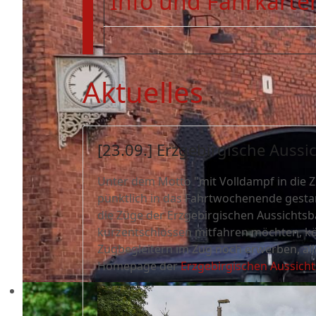
Info und Fahrkarten
Aktuelles
[23.09.] Erzgebirgische Auss
Unter dem Motto "mit Volldampf in die Z
pünktlich in das Fahrtwochenende gesta
die Züge der Erzgebirgischen Aussichtsba
kurzentschlossen mitfahren möchten, kö
Zugbegleitern im Zug noch erwerben, all
Homepage der
Erzgebirgischen Aussich