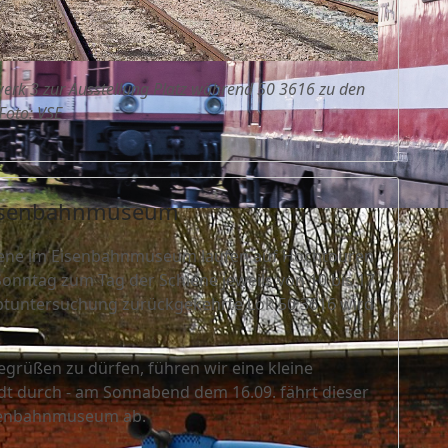
erk 3 zur Ausstellung Platz während 50 3616 zu den
Foto: VSE
 Eisenbahnmuseum
hiene im Eisenbahnmuseum laufen auf Hochtouren
nntag zum Tag der Schiene jeweils von 10 bis 17
uptuntersuchung zurückgekehrte Lok 50 3616 wird
grüßen zu dürfen, führen wir eine kleine
t durch - am Sonnabend dem 16.09. fährt dieser
senbahnmuseum ab.