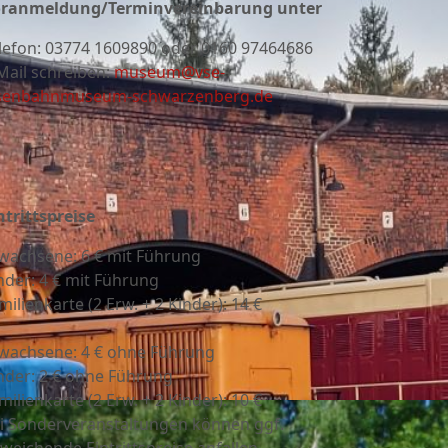
ranmeldung/Terminvereinbarung unter
lefon:
03774 1609890 oder 0160 97464686
Mail schreiben:
museum@vse-
senbahnmuseum-schwarzenberg.de
ntrittspreise
wachsene: 6 € mit Führung
nder: 4 € mit Führung
milienkarte (2 Erw. + 2 Kinder): 14 €
wachsene: 4 € ohne Führung
nder: 2 € ohne Führung
milienkarte (2 Erw. + 2 Kinder): 10 €
i Sonderveranstaltungen können ggf.