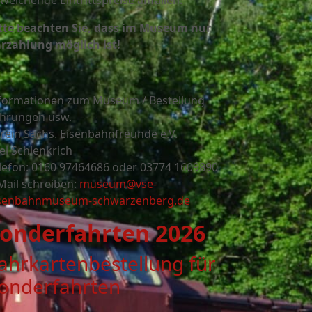
weichende Eintrittspreise anfallen.
tte beachten Sie, dass im Museum nur
rzahlung möglich ist!
formationen zum Museum / Bestellung
hrungen usw.
rein Sächs. Eisenbahnfreunde e.V.
el Schlenkrich
lefon: 0160 97464686 oder
03774 1609890
Mail schreiben:
museum@vse-
senbahnmuseum-schwarzenberg.de
onderfahrten 2026
ahrkartenbestellung für
onderfahrten