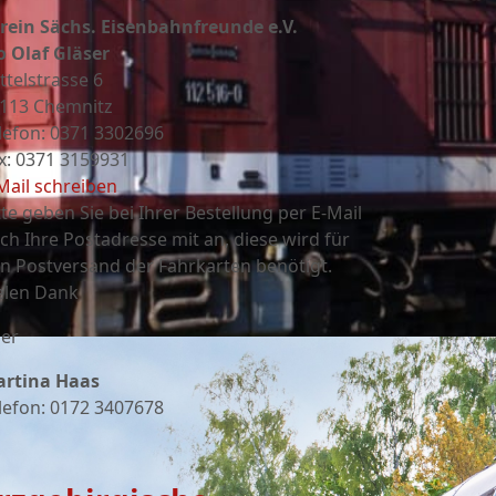
rein Sächs. Eisenbahnfreunde e.V.
o Olaf Gläser
ttelstrasse 6
113 Chemnitz
lefon: 0371 3302696
x: 0371 3159931
Mail schreiben
tte geben Sie bei Ihrer Bestellung per E-Mail
ch Ihre Postadresse mit an, diese wird für
n Postversand der Fahrkarten benötigt.
elen Dank
er
rtina Haas
lefon: 0172 3407678