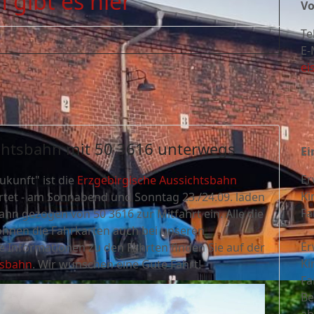
 gibt es hier
Vo
Te
E-
ei
ichtsbahn mit 50 3616 unterwegs
Ei
Er
ukunft" ist die
Erzgebirgische Aussichtsbahn
Ki
rtet - am Sonnabend und Sonntag 23./24.09. laden
Fa
hn gezogen von 50 3616 zur Mitfahrt ein. Alle die
nnen die Fahrkarten auch bei unseren
Er
e Informationen zu den Fahrten finden Sie auf der
Ki
tsbahn
. Wir wünschen eine Gute Fahrt!
Fa
Be