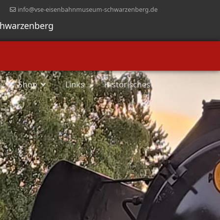
info@vse-eisenbahnmuseum-schwarzenberg.de
chwarzenberg
Shop
Links
Historisches