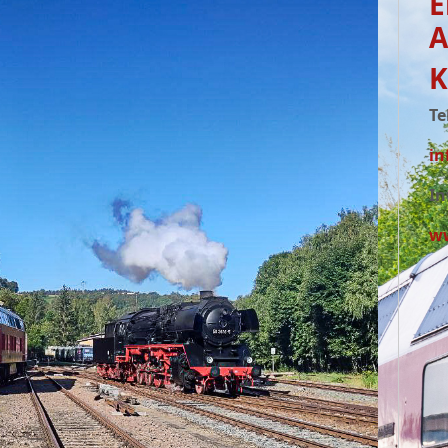
E
A
K
Te
in
In
ww