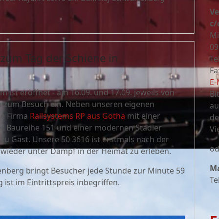
Ve
c/
Mi
09
 zum Tag der Schiene in
Te
Fa
E-
ist eröffnet - am 16.09. und 17.09. jeweils von
Bi
m zum Besuch ein. Neben unseren eigenen
au
die Firma
Railsystems RP aus Gotha
mit einer
de
der Baureihe 151 und einer modernen Stadler
Vi
zu Gast. Unsere 50 3616 ist erstmals nach der
od
ieder unter Dampf in der Heimat zu erleben.
Ma
berg bringt Besucher jede Stunde zur Minute 59
Te
ist im Eintrittspreis inbegriffen.