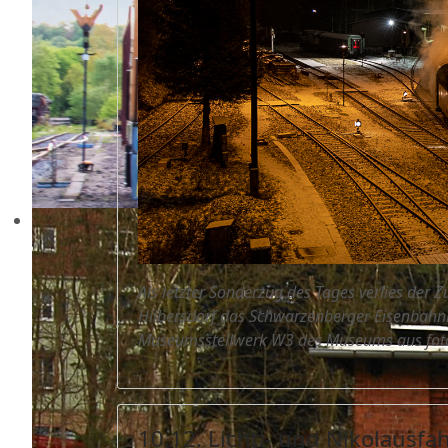
Als letzter Sonderzug des Tages verlies de
Hilbersdorf das Schwarzenberger Eisenbahn
Museumsstellwerk W3 des Museums aus foto
10.12. Lichtl- und Nikolausfah