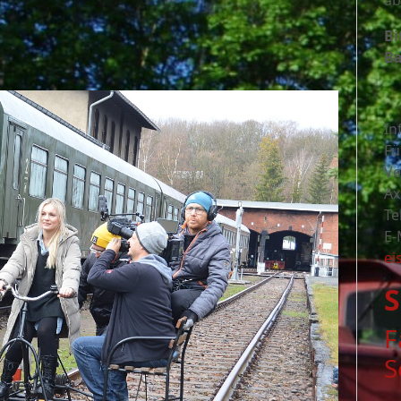
ab
Bi
Ba
In
Fü
Ve
Ax
Te
E-
ei
S
F
S