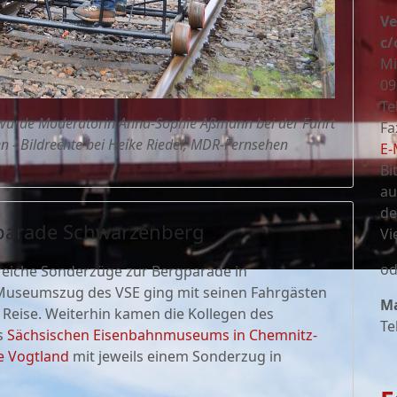
Ve
c/
Mi
09
Te
wurde Moderatorin Anna-Sophie Aßmann bei der Fahrt
Fa
n - Bildrechte bei Heike Riedel, MDR-Fernsehen
E-
Bi
au
de
gparade Schwarzenberg
Vi
od
lreiche Sonderzüge zur Bergparade in
 Museumszug des VSE ging mit seinen Fahrgästen
Ma
e Reise. Weiterhin kamen die Kollegen des
Te
es
Sächsischen Eisenbahnmuseums in Chemnitz-
e Vogtland
mit jeweils einem Sonderzug in