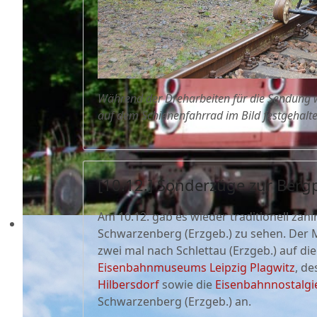
Während der Dreharbeiten für die Sendung 
auf dem Schienenfahrrad im Bild festgehalte
[10.12.] Sonderzüge zur Ber
Am 10.12. gab es wieder traditionell zah
Schwarzenberg (Erzgeb.) zu sehen. Der
zwei mal nach Schlettau (Erzgeb.) auf di
Eisenbahnmuseums Leipzig Plagwitz
, d
Hilbersdorf
sowie die
Eisenbahnnostalgi
Schwarzenberg (Erzgeb.) an.