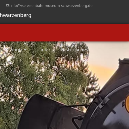
info@vse-eisenbahnmuseum-schwarzenberg.de
chwarzenberg
Shop
Links
Historisches