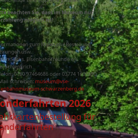
weichende Eintrittspreise anfallen.
tte beachten Sie, dass im Museum nur
rzahlung möglich ist!
formationen zum Museum / Bestellung
hrungen usw.
rein Sächs. Eisenbahnfreunde e.V.
el Schlenkrich
lefon: 0160 97464686 oder
03774 1609890
Mail schreiben:
museum@vse-
senbahnmuseum-schwarzenberg.de
onderfahrten 2026
ahrkartenbestellung für
onderfahrten