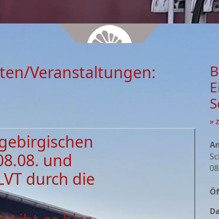
ten/Veranstaltungen:
B
E
S
» 
zgebirgischen
An
08.08. und
Sc
08
LVT durch die
Öf
Da