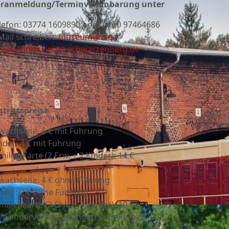
ranmeldung/Terminvereinbarung unter
lefon:
03774 1609890 oder 0160 97464686
Mail schreiben:
museum@vse-
senbahnmuseum-schwarzenberg.de
ntrittspreise
wachsene: 6 € mit Führung
nder: 4 € mit Führung
milienkarte (2 Erw. + 2 Kinder): 14 €
wachsene: 4 € ohne Führung
nder: 2 € ohne Führung
milienkarte (2 Erw. + 2 Kinder): 10 €
i Sonderveranstaltungen können ggf.