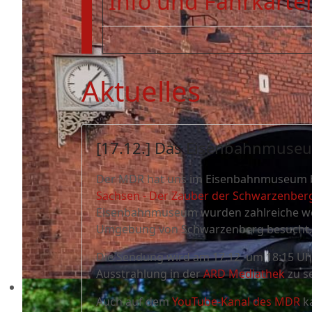
Info und Fahrkarten
Aktuelles
[17.12.] Das Eisenbahnmuse
Der MDR hat uns im Eisenbahnmuseum b
Sachsen - Der Zauber der Schwarzenber
Eisenbahnmuseum wurden zahlreiche wei
Umgebung von Schwarzenberg besucht.
Die Sendung wird am 17.12. um 18:15 Uhr
Ausstrahlung in der
ARD Mediathek
zu s
Auch auf dem
YouTube-Kanal des MDR
ka