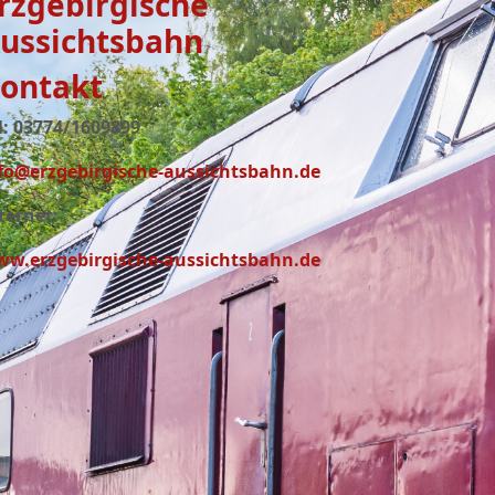
rzgebirgische
ussichtsbahn
ontakt
l: 03774/1609899
fo@erzgebirgische-aussichtsbahn.de
ternet:
w.erzgebirgische-aussichtsbahn.de