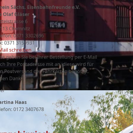
rein Sächs. Eisenbahnfreunde e.V.
o Olaf Gläser
ttelstrasse 6
113 Chemnitz
lefon: 0371 3302696
x: 0371 3159931
Mail schreiben
tte geben Sie bei Ihrer Bestellung per E-Mail
ch Ihre Postadresse mit an, diese wird für
n Postversand der Fahrkarten benötigt.
elen Dank
er
rtina Haas
lefon: 0172 3407678