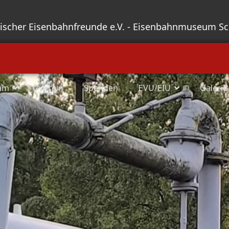
sischer Eisenbahnfreunde e.V. - Eisenbahnmuseum S
um
Verein
Spenden
EVU/EIU
Galerie