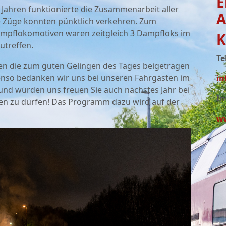
E
 Jahren funktionierte die Zusammenarbeit aller
A
e Züge konnten pünktlich verkehren. Zum
pflokomotiven waren zeitgleich 3 Dampfloks im
K
treffen.
Te
llen die zum guten Gelingen des Tages beigetragen
enso bedanken wir uns bei unseren Fahrgästen im
in
 und würden uns freuen Sie auch nächstes Jahr bei
In
en zu dürfen! Das Programm dazu wird auf der
ww