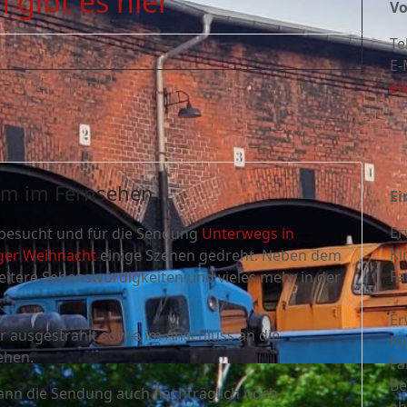
 gibt es hier
Vo
Te
E-
ei
um im Fernsehen
Ei
Er
esucht und für die Sendung
Unterwegs in
Ki
ger Weihnacht
einige Szenen gedreht. Neben dem
Fa
tere Sehenswürdigkeiten und vieles mehr in der
Er
 ausgestrahlt sowie im Anschluss an die
Ki
ehen.
Fa
Be
nn die Sendung auch nachträglich noch