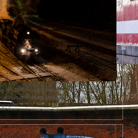
r Zug des Sächsischen Eisenbahnmuseums Chemnitz
museum in Richtung Chemnitz, hier vom
grafiert.
rt haben noch freie Plätze!